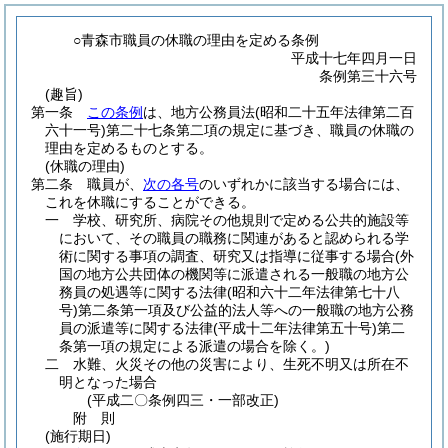
○青森市職員の休職の理由を定める条例
平成十七年四月一日
条例第三十六号
(趣旨)
第一条
この条例
は、地方公務員法
(昭和二十五年法律第二百
六十一号)
第二十七条第二項の規定に基づき、職員の休職の
理由を定めるものとする。
(休職の理由)
第二条
職員が、
次の各号
のいずれかに該当する場合には、
これを休職にすることができる。
一
学校、研究所、病院その他規則で定める公共的施設等
において、その職員の職務に関連があると認められる学
術に関する事項の調査、研究又は指導に従事する場合
(外
国の地方公共団体の機関等に派遣される一般職の地方公
務員の処遇等に関する法律
(昭和六十二年法律第七十八
号)
第二条第一項及び公益的法人等への一般職の地方公務
員の派遣等に関する法律
(平成十二年法律第五十号)
第二
条第一項の規定による派遣の場合を除く。)
二
水難、火災その他の災害により、生死不明又は所在不
明となった場合
(平成二〇条例四三・一部改正)
附
則
(施行期日)