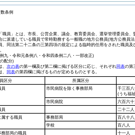
定数条例
「職員」とは、市長、公営企業、議会、教育委員会、選挙管理委員会、
合に派遣している職員で常時勤務する一般職の地方公務員
(地方公務員法
員、同法第二十二条の三第四項の規定による臨時的任用をされた職員及
。
条例九・令和元条例八・令和四条例二八・一部改正)
の配分)
は、
次の表
の第一欄及び第二欄に掲げる区分に応じ、それぞれ
同表
の第
は、
同表
の第四欄に掲げるものが定めるものとする。
員区分
所属区分
職員
市民病院を除く事務部局
千三百八
(うち福
市民病院
六百六十
職員
二十二人
に属する職員
事務部局
百八十八
学校
百八人
事務部局の職員
十一人