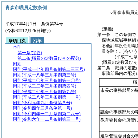
青森市職員定数条例
○青森市職員
平成17年4月1日 条例第34号
(定義)
(令和6年12月25日施行)
第一条
この条例で
森地域広域事務組
条項目次
沿革
る会計年度任用職
本則
員を除く。)
をいう
第一条
(定義)
(平成二七
第二条
(職員の定数及びその配分)
(職員の定数及びそ
附則
第二条
職員の定数
附則
(平成一七年四月条例第二三三号)
事務部局内の配分
附則
(平成一八年三月条例第三号)
附則
(平成二〇年三月条例第一〇号)
職
附則
(平成二二年三月条例第四号)
市長の事務部局の
附則
(平成二七年三月条例第九号)
附則
(平成二八年三月条例第一一号)
附則
(令和元年九月条例第八号)
附則
(令和四年三月条例第一号)
議会の事務部局の
附則
(令和四年一二月条例第二八号)
附則
(令和六年一二月条例第三一号)
教育委員会の所管
選挙管理委員会の