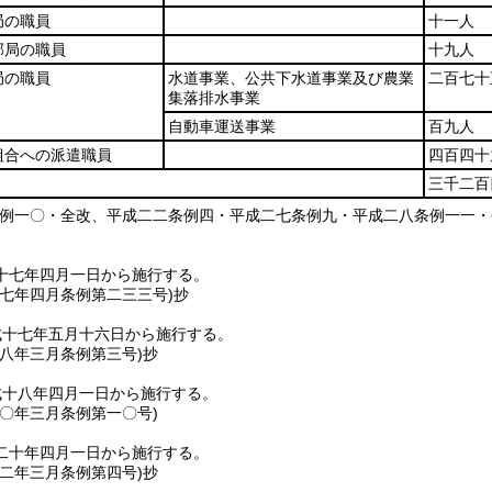
局の職員
十一人
部局の職員
十九人
局の職員
水道事業、公共下水道事業及び農業
二百七十
集落排水事業
自動車運送事業
百九人
組合への派遣職員
四百四十
三千二百
条例一〇・全改、平成二二条例四・平成二七条例九・平成二八条例一一・
十七年四月一日から施行する。
一七年四月
条例第二三三号)
抄
成十七年五月十六日から施行する。
一八年三月
条例第三号)
抄
成十八年四月一日から施行する。
二〇年三月
条例第一〇号)
二十年四月一日から施行する。
二二年三月
条例第四号)
抄