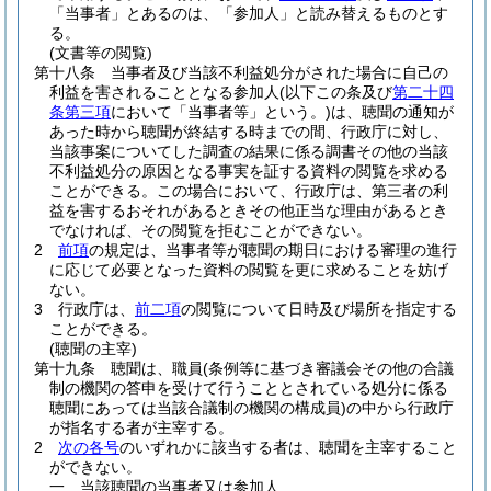
「当事者」とあるのは、「参加人」と読み替えるものとす
る。
(文書等の閲覧)
第十八条
当事者及び当該不利益処分がされた場合に自己の
利益を害されることとなる参加人
(以下この条及び
第二十四
条第三項
において「当事者等」という。)
は、聴聞の通知が
あった時から聴聞が終結する時までの間、行政庁に対し、
当該事案についてした調査の結果に係る調書その他の当該
不利益処分の原因となる事実を証する資料の閲覧を求める
ことができる。
この場合において、行政庁は、第三者の利
益を害するおそれがあるときその他正当な理由があるとき
でなければ、その閲覧を拒むことができない。
2
前項
の規定は、当事者等が聴聞の期日における審理の進行
に応じて必要となった資料の閲覧を更に求めることを妨げ
ない。
3
行政庁は、
前二項
の閲覧について日時及び場所を指定する
ことができる。
(聴聞の主宰)
第十九条
聴聞は、職員
(条例等に基づき審議会その他の合議
制の機関の答申を受けて行うこととされている処分に係る
聴聞にあっては当該合議制の機関の構成員)
の中から行政庁
が指名する者が主宰する。
2
次の各号
のいずれかに該当する者は、聴聞を主宰すること
ができない。
一
当該聴聞の当事者又は参加人