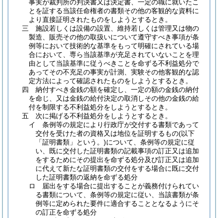
事実が裁判所の判決書又は決定書、一定の職に就いたこ
とを証する当該任命権者の書類その他の客観的な資料に
より直接証明されたものをしようとするとき。
三
施設若しくは設備の設置、維持若しくは管理又は物の
製造、販売その他の取扱いについて遵守すべき事項が条
例等において技術的な基準をもって明確にされている場
合において、専ら当該基準が充足されていないことを理
由として当該基準に従うべきことを命ずる不利益処分で
あってその不充足の事実が計測、実験その他客観的な認
定方法によって確認されたものをしようとするとき。
四
納付すべき金銭の額を確定し、一定の額の金銭の納付
を命じ、又は金銭の給付決定の取消しその他の金銭の給
付を制限する不利益処分をしようとするとき。
五
次に掲げる不利益処分をしようとするとき。
イ
条例等の規定により行政庁が交付する書類であって
交付を受けた者の資格又は地位を証明するもの
(以下
「証明書類」という。)
について、条例等の規定に従
い、既に交付した証明書類の記載事項の訂正又は追加
をするためにその提出を命ずる処分及び訂正又は追加
に代えて新たな証明書類の交付をする場合に既に交付
した証明書類の返納を命ずる処分
ロ
届出をする場合に提出することが義務付けられてい
る書類について、条例等の規定に従い、当該書類が条
例等に定められた要件に適合することとなるようにそ
の訂正を命ずる処分