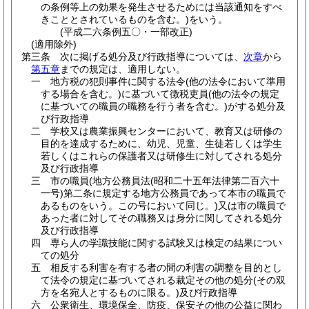
の条例等上の効果を発生させるためには当該通知をすべ
きこととされているものを含む。)
をいう。
(平成二六条例五〇・一部改正)
(適用除外)
第三条
次に掲げる処分及び行政指導については、
次章
から
第五章
までの規定は、適用しない。
一
地方税の犯則事件に関する法令
(他の法令において準用
する場合を含む。)
に基づいて徴税吏員
(他の法令の規定
に基づいての職員の職務を行う者を含む。)
がする処分及
び行政指導
二
学校又は農業振興センターにおいて、教育又は研修の
目的を達成するために、幼児、児童、生徒若しくは学生
若しくはこれらの保護者又は研修生に対してされる処分
及び行政指導
三
市の職員
(地方公務員法
(昭和二十五年法律第二百六十
一号)
第二条に規定する地方公務員であって本市の職員で
あるものをいう。この号において同じ。)
又は市の職員で
あった者に対してその職務又は身分に関してされる処分
及び行政指導
四
専ら人の学識技能に関する試験又は検定の結果につい
ての処分
五
相反する利害を有する者の間の利害の調整を目的とし
て法令の規定に基づいてされる裁定その他の処分
(その双
方を名宛人とするものに限る。)
及び行政指導
六
公衆衛生、環境保全、防疫、保安その他の公益に関わ