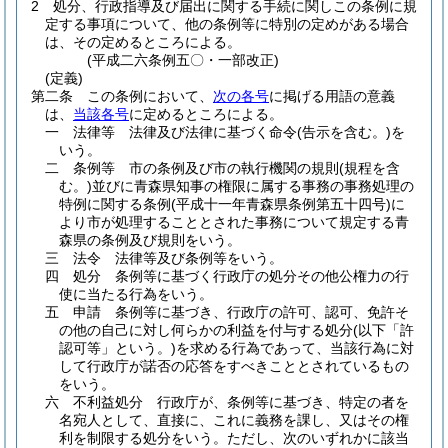
2
処分、行政指導及び届出に関する手続に関しこの条例に規
定する事項について、他の条例等に特別の定めがある場合
は、その定めるところによる。
(平成二六条例五〇・一部改正)
(定義)
第二条
この条例において、
次の各号
に掲げる用語の意義
は、
当該各号
に定めるところによる。
一
法律等 法律及び法律に基づく命令
(告示を含む。)
を
いう。
二
条例等 市の条例及び市の執行機関の規則
(規程を含
む。)
並びに青森県知事の権限に属する事務の事務処理の
特例に関する条例
(平成十一年青森県条例第五十四号)
に
より市が処理することとされた事務について規定する青
森県の条例及び規則をいう。
三
法令 法律等及び条例等をいう。
四
処分 条例等に基づく行政庁の処分その他公権力の行
使に当たる行為をいう。
五
申請 条例等に基づき、行政庁の許可、認可、免許そ
の他の自己に対し何らかの利益を付与する処分
(以下「許
認可等」という。)
を求める行為であって、当該行為に対
して行政庁が諾否の応答をすべきこととされているもの
をいう。
六
不利益処分 行政庁が、条例等に基づき、特定の者を
名宛人として、直接に、これに義務を課し、又はその権
利を制限する処分をいう。
ただし、次のいずれかに該当