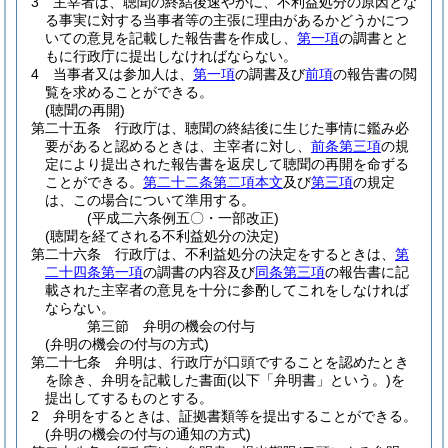
3
主宰者は、聴聞の終結後速やかに、不利益処分の原因とな
る事実に対する当事者等の主張に理由があるかどうかにつ
いての意見を記載した報告書を作成し、
第一項
の調書とと
もに行政庁に提出しなければならない。
4
当事者又は参加人は、
第一項
の調書及び
前項
の報告書の閲
覧を求めることができる。
(聴聞の再開)
第二十五条
行政庁は、聴聞の終結後に生じた事情に鑑み必
要があると認めるときは、主宰者に対し、
前条第三項
の規
定により提出された報告書を返戻して聴聞の再開を命ずる
ことができる。
第二十二条第二項本文
及び
第三項
の規定
は、この場合について準用する。
(平成二六条例五〇・一部改正)
(聴聞を経てされる不利益処分の決定)
第二十六条
行政庁は、不利益処分の決定をするときは、
第
二十四条第一項
の調書の内容及び
同条第三項
の報告書に記
載された主宰者の意見を十分に参酌してこれをしなければ
ならない。
第三節
弁明の機会の付与
(弁明の機会の付与の方式)
第二十七条
弁明は、行政庁が口頭ですることを認めたとき
を除き、弁明を記載した書面
(以下「弁明書」という。)
を
提出してするものとする。
2
弁明をするときは、証拠書類等を提出することができる。
(弁明の機会の付与の通知の方式)