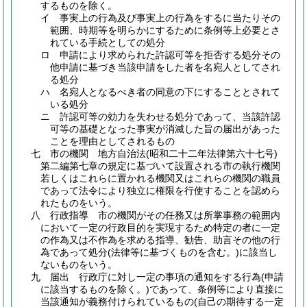
するものを除く。
イ
事実上の行為及び事実上の行為をするに当たりその
範囲、時期等を明らかにするために条例等上必要とさ
れている手続としての処分
ロ
申請により求められた許認可等を拒否する処分その
他申請に基づき当該申請をした者を名宛人としてされ
る処分
ハ
名宛人となるべき者の同意の下にすることとされて
いる処分
ニ
許認可等の効力を失わせる処分であって、当該許認
可等の基礎となった事実が消滅した旨の届出があった
ことを理由としてされるもの
七
市の機関 地方自治法
(昭和二十二年法律第六十七号)
第二編第七章の規定に基づいて設置される市の執行機関
若しくはこれらに置かれる機関又はこれらの機関の職員
であって法令により独立に権限を行使することを認めら
れたものをいう。
八
行政指導 市の機関がその任務又は所掌事務の範囲内
において一定の行政目的を実現するため特定の者に一定
の作為又は不作為を求める指導、勧告、助言その他の行
為であって処分
(法律等に基づくものを含む。)
に該当し
ないものをいう。
九
届出 行政庁に対し一定の事項の通知をする行為
(申請
に該当するものを除く。)
であって、条例等により直接に
当該通知が義務付けられているもの
(自己の期待する一定