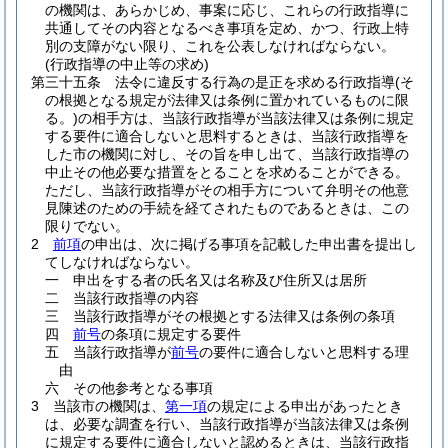
の機関は、あらかじめ、事案に応じ、これらの行政指導に
共通してその内容となるべき事項を定め、かつ、行政上特
別の支障がない限り、これを公表しなければならない。
(行政指導の中止等の求め)
第三十五条
法令に違反する行為の是正を求める行政指導
(そ
の根拠となる規定が法律又は条例に置かれているものに限
る。)
の相手方は、当該行政指導が当該法律又は条例に規定
する要件に適合しないと思料するときは、当該行政指導を
した市の機関に対し、その旨を申し出て、当該行政指導の
中止その他必要な措置をとることを求めることができる。
ただし、当該行政指導がその相手方について弁明その他意
見陳述のための手続を経てされたものであるときは、この
限りでない。
2
前項
の申出は、次に掲げる事項を記載した申出書を提出し
てしなければならない。
一
申出をする者の氏名又は名称及び住所又は居所
二
当該行政指導の内容
三
当該行政指導がその根拠とする法律又は条例の条項
四
前号
の条項に規定する要件
五
当該行政指導が
前号
の要件に適合しないと思料する理
由
六
その他参考となる事項
3
当該市の機関は、
第一項
の規定による申出があったとき
は、必要な調査を行い、当該行政指導が当該法律又は条例
に規定する要件に適合しないと認めるときは、当該行政指