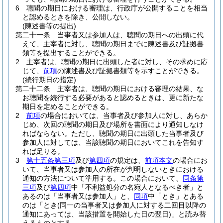
6
聴聞の期日における審理は、行政庁が公開することを相当
と認めるときを除き、公開しない。
(陳述書等の提出)
第二十一条
当事者又は参加人は、聴聞の期日への出頭に代
えて、主宰者に対し、聴聞の期日までに陳述書及び証拠書
類等を提出することができる。
2
主宰者は、聴聞の期日に出頭した者に対し、その求めに応
じて、
前項
の陳述書及び証拠書類等を示すことができる。
(続行期日の指定)
第二十二条
主宰者は、聴聞の期日における審理の結果、な
お聴聞を続行する必要があると認めるときは、更に新たな
期日を定めることができる。
2
前項
の場合においては、当事者及び参加人に対し、あらか
じめ、次回の聴聞の期日及び場所を書面により通知しなけ
ればならない。
ただし、聴聞の期日に出頭した当事者及び
参加人に対しては、当該聴聞の期日においてこれを告知す
れば足りる。
3
第十五条第三項
及び
第四項
の規定は、
前項本文
の場合にお
いて、当事者又は参加人の所在が判明しないときにおける
通知の方法について準用する。
この場合において、
同条第
三項
及び
第四項
中「不利益処分の名宛人となるべき者」と
あるのは「当事者又は参加人」と、
同項
中「とき」とある
のは「とき
(同一の当事者又は参加人に対する二回目以降の
通知にあっては、当該措置を開始した日の翌日)
」と読み替