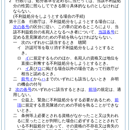
2
行政庁は、処分基準を定めるに当たっては、当該不利益処
分の性質に照らしてできる限り具体的なものとしなければ
ならない。
(不利益処分をしようとする場合の手続)
第十三条
行政庁は、不利益処分をしようとする場合には、
次の各号
の区分に従い、この章の定めるところにより、当
該不利益処分の名宛人となるべき者について、
当該各号
に
定める意見陳述のための手続を執らなければならない。
一
次のいずれかに該当するとき 聴聞
イ
許認可等を取り消す不利益処分をしようとすると
き。
ロ
イ
に規定するもののほか、名宛人の資格又は地位を
直接に剥奪する不利益処分をしようとするとき。
ハ
イ
及び
ロ
に掲げる場合以外の場合であって行政庁が
相当と認めるとき。
二
前号イ
から
ハ
までのいずれにも該当しないとき 弁明
の機会の付与
2
次の各号
のいずれかに該当するときは、
前項
の規定は、適
用しない。
一
公益上、緊急に不利益処分をする必要があるため、
前
項
に規定する意見陳述のための手続を執ることができな
いとき。
二
条例等上必要とされる資格がなかったこと又は失われ
るに至ったことが判明した場合に必ずすることとされて
いる不利益処分であって、その資格の不存在又は喪失の