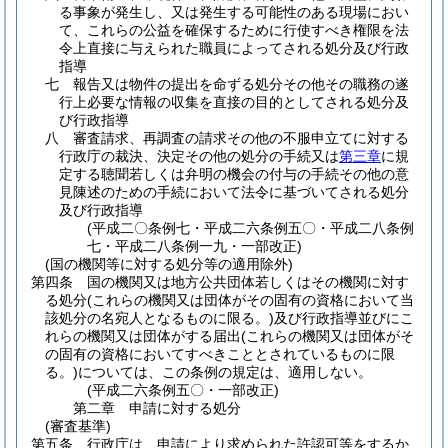
る事象が発生し、又は発生する可能性のある現場におい
て、これらの公益を確保するために行使すべき権限を法
令上直接に与えられた職員によってされる処分及び行政
指導
七
報告又は物件の提出を命ずる処分その他その職務の遂
行上必要な情報の収集を直接の目的としてされる処分及
び行政指導
八
審査請求、再調査の請求その他の不服申立てに対する
行政庁の裁決、決定その他の処分の手続又は
第三章
に規
定する聴聞若しくは弁明の機会の付与の手続その他の意
見陳述のための手続において法令に基づいてされる処分
及び行政指導
(平成二〇条例七・平成二六条例五〇・平成二八条例
七・平成二八条例一九・一部改正)
(国の機関等に対する処分等の適用除外)
第四条
国の機関又は地方公共団体若しくはその機関に対す
る処分
(これらの機関又は団体がその固有の資格において当
該処分の名宛人となるものに限る。)
及び行政指導並びにこ
れらの機関又は団体がする届出
(これらの機関又は団体がそ
の固有の資格においてすべきこととされているものに限
る。)
については、この条例の規定は、適用しない。
(平成二六条例五〇・一部改正)
第二章
申請に対する処分
(審査基準)
第五条
行政庁は、申請により求められた許認可等をするか