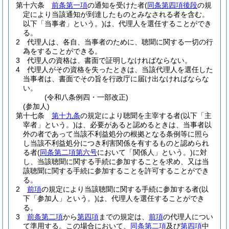
第十六条
前条第一項
の通知を受けた者
(
同条第四項後段
の規
定により当該通知が到達したものとみなされる者を含む。
以下「当事者」という。)
は、代理人を選任することができ
る。
2
代理人は、各自、当事者のために、聴聞に関する一切の行
為をすることができる。
3
代理人の資格は、書面で証明しなければならない。
4
代理人がその資格を失ったときは、当該代理人を選任した
当事者は、書面でその旨を行政庁に届け出なければならな
い。
(令和八条例四・一部改正)
(参加人)
第十七条
第十九条
の規定により聴聞を主宰する者
(以下「主
宰者」という。)
は、必要があると認めるときは、当事者以
外の者であって当該不利益処分の根拠となる条例等に照ら
し当該不利益処分につき利害関係を有するものと認められ
る者
(
同条第二項第六号
において「関係人」という。)
に対
し、当該聴聞に関する手続に参加することを求め、又は当
該聴聞に関する手続に参加することを許可することができ
る。
2
前項
の規定により当該聴聞に関する手続に参加する者
(以
下「参加人」という。)
は、代理人を選任することができ
る。
3
前条第二項
から
第四項
までの規定は、
前項
の代理人につい
て準用する。
この場合において、
同条第二項
及び
第四項
中