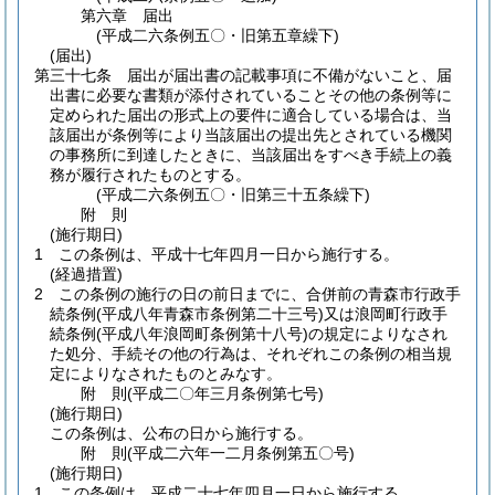
第六章
届出
(平成二六条例五〇・旧第五章繰下)
(届出)
第三十七条
届出が届出書の記載事項に不備がないこと、届
出書に必要な書類が添付されていることその他の条例等に
定められた届出の形式上の要件に適合している場合は、当
該届出が条例等により当該届出の提出先とされている機関
の事務所に到達したときに、当該届出をすべき手続上の義
務が履行されたものとする。
(平成二六条例五〇・旧第三十五条繰下)
附
則
(施行期日)
1
この条例は、平成十七年四月一日から施行する。
(経過措置)
2
この条例の施行の日の前日までに、合併前の青森市行政手
続条例
(平成八年青森市条例第二十三号)
又は浪岡町行政手
続条例
(平成八年浪岡町条例第十八号)
の規定によりなされ
た処分、手続その他の行為は、それぞれこの条例の相当規
定によりなされたものとみなす。
附
則
(平成二〇年三月
条例第七号)
(施行期日)
この条例は、公布の日から施行する。
附
則
(平成二六年一二月
条例第五〇号)
(施行期日)
1
この条例は、平成二十七年四月一日から施行する。