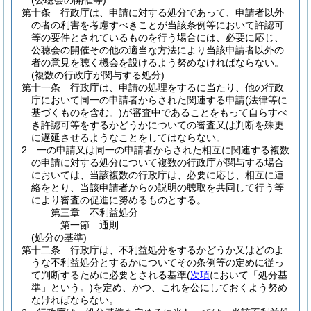
(公聴会の開催等)
第十条
行政庁は、申請に対する処分であって、申請者以外
の者の利害を考慮すべきことが当該条例等において許認可
等の要件とされているものを行う場合には、必要に応じ、
公聴会の開催その他の適当な方法により当該申請者以外の
者の意見を聴く機会を設けるよう努めなければならない。
(複数の行政庁が関与する処分)
第十一条
行政庁は、申請の処理をするに当たり、他の行政
庁において同一の申請者からされた関連する申請
(法律等に
基づくものを含む。)
が審査中であることをもって自らすべ
き許認可等をするかどうかについての審査又は判断を殊更
に遅延させるようなことをしてはならない。
2
一の申請又は同一の申請者からされた相互に関連する複数
の申請に対する処分について複数の行政庁が関与する場合
においては、当該複数の行政庁は、必要に応じ、相互に連
絡をとり、当該申請者からの説明の聴取を共同して行う等
により審査の促進に努めるものとする。
第三章
不利益処分
第一節
通則
(処分の基準)
第十二条
行政庁は、不利益処分をするかどうか又はどのよ
うな不利益処分とするかについてその条例等の定めに従っ
て判断するために必要とされる基準
(
次項
において「処分基
準」という。)
を定め、かつ、これを公にしておくよう努め
なければならない。