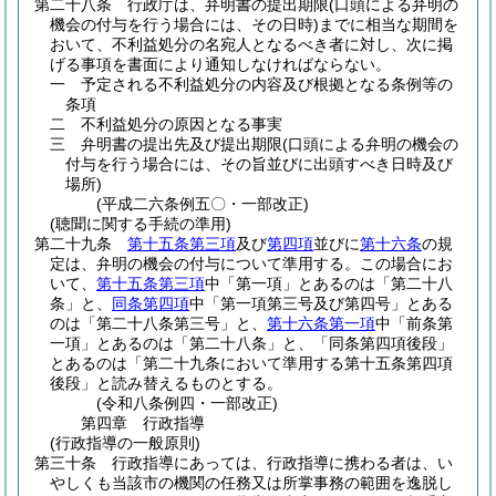
第二十八条
行政庁は、弁明書の提出期限
(口頭による弁明の
機会の付与を行う場合には、その日時)
までに相当な期間を
おいて、不利益処分の名宛人となるべき者に対し、次に掲
げる事項を書面により通知しなければならない。
一
予定される不利益処分の内容及び根拠となる条例等の
条項
二
不利益処分の原因となる事実
三
弁明書の提出先及び提出期限
(口頭による弁明の機会の
付与を行う場合には、その旨並びに出頭すべき日時及び
場所)
(平成二六条例五〇・一部改正)
(聴聞に関する手続の準用)
第二十九条
第十五条第三項
及び
第四項
並びに
第十六条
の規
定は、弁明の機会の付与について準用する。
この場合にお
いて、
第十五条第三項
中「第一項」とあるのは「第二十八
条」と、
同条第四項
中「第一項第三号及び第四号」とある
のは「第二十八条第三号」と、
第十六条第一項
中「前条第
一項」とあるのは「第二十八条」と、「同条第四項後段」
とあるのは「第二十九条において準用する第十五条第四項
後段」と読み替えるものとする。
(令和八条例四・一部改正)
第四章
行政指導
(行政指導の一般原則)
第三十条
行政指導にあっては、行政指導に携わる者は、い
やしくも当該市の機関の任務又は所掌事務の範囲を逸脱し