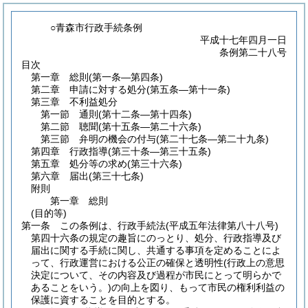
○青森市行政手続条例
平成十七年四月一日
条例第二十八号
目次
第一章
総則
(第一条―第四条)
第二章
申請に対する処分
(第五条―第十一条)
第三章
不利益処分
第一節
通則
(第十二条―第十四条)
第二節
聴聞
(第十五条―第二十六条)
第三節
弁明の機会の付与
(第二十七条―第二十九条)
第四章
行政指導
(第三十条―第三十五条)
第五章
処分等の求め
(第三十六条)
第六章
届出
(第三十七条)
附則
第一章
総則
(目的等)
第一条
この条例は、行政手続法
(平成五年法律第八十八号)
第四十六条の規定の趣旨にのっとり、処分、行政指導及び
届出に関する手続に関し、共通する事項を定めることによ
って、行政運営における公正の確保と透明性
(行政上の意思
決定について、その内容及び過程が市民にとって明らかで
あることをいう。)
の向上を図り、もって市民の権利利益の
保護に資することを目的とする。