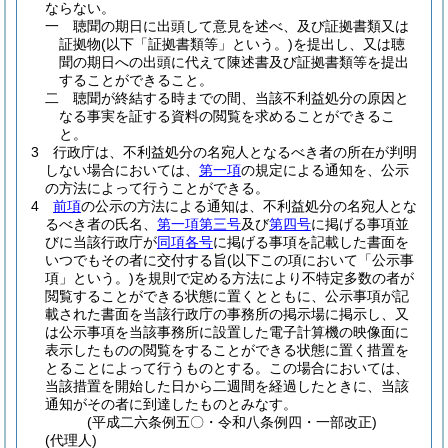
ならない。
一
聴聞の期日に出頭して意見を述べ、及び証拠書類又は
証拠物
(以下「証拠書類等」という。)
を提出し、又は聴
聞の期日への出頭に代えて陳述書及び証拠書類等を提出
することができること。
二
聴聞が終結する時までの間、当該不利益処分の原因と
なる事実を証する資料の閲覧を求めることができるこ
と。
3
行政庁は、不利益処分の名宛人となるべき者の所在が判明
しない場合においては、
第一項
の規定による通知を、公示
の方法によって行うことができる。
4
前項
の公示の方法による通知は、不利益処分の名宛人とな
るべき者の氏名、
第一項第三号
及び
第四号
に掲げる事項並
びに当該行政庁が
同項各号
に掲げる事項を記載した書面を
いつでもその者に交付する旨
(以下この項において「公示事
項」という。)
を規則で定める方法により不特定多数の者が
閲覧することができる状態に置くとともに、公示事項が記
載された書面を当該行政庁の事務所の掲示場に掲示し、又
は公示事項を当該事務所に設置した電子計算機の映像面に
表示したものの閲覧をすることができる状態に置く措置を
とることによって行うものとする。
この場合においては、
当該措置を開始した日から二週間を経過したときに、当該
通知がその者に到達したものとみなす。
(平成二六条例五〇・令和八条例四・一部改正)
(代理人)