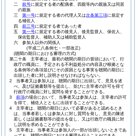
二
前号
に規定する者の配偶者、四親等内の親族又は同居
の親族
三
第一号
に規定する者の代理人又は
次条第三項
に規定す
る補佐人
四
前三号
に規定する者であった者
五
第一号
に規定する者の後見人、後見監督人、保佐人、
保佐監督人、補助人又は補助監督人
六
参加人以外の関係人
(平成二八条例七・一部改正)
(聴聞の期日における審理の方式)
第二十条
主宰者は、最初の聴聞の期日の冒頭において、行
政庁の職員に、予定される不利益処分の内容及び根拠とな
る条例等の条項並びにその原因となる事実を聴聞の期日に
出頭した者に対し説明させなければならない。
2
当事者又は参加人は、聴聞の期日に出頭して、意見を述
べ、及び証拠書類等を提出し、並びに主宰者の許可を得て
行政庁の職員に対し質問を発することができる。
3
前項
の場合において、当事者又は参加人は、主宰者の許可
を得て、補佐人とともに出頭することができる。
4
主宰者は、聴聞の期日において必要があると認めるとき
は、当事者若しくは参加人に対し質問を発し、意見の陳述
若しくは証拠書類等の提出を促し、又は行政庁の職員に対
し説明を求めることができる。
5
主宰者は、当事者又は参加人の一部が出頭しないときであ
っても、聴聞の期日における審理を行うことができる。