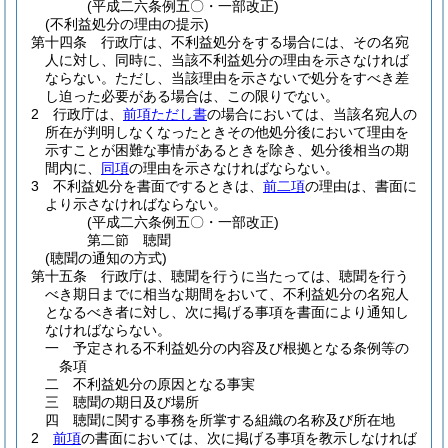
(平成二六条例五〇・一部改正)
(不利益処分の理由の提示)
第十四条
行政庁は、不利益処分をする場合には、その名宛
人に対し、同時に、当該不利益処分の理由を示さなければ
ならない。
ただし、当該理由を示さないで処分をすべき差
し迫った必要がある場合は、この限りでない。
2
行政庁は、
前項ただし書
の場合においては、当該名宛人の
所在が判明しなくなったときその他処分後において理由を
示すことが困難な事情があるときを除き、処分後相当の期
間内に、
同項
の理由を示さなければならない。
3
不利益処分を書面でするときは、
前二項
の理由は、書面に
より示さなければならない。
(平成二六条例五〇・一部改正)
第二節
聴聞
(聴聞の通知の方式)
第十五条
行政庁は、聴聞を行うに当たっては、聴聞を行う
べき期日までに相当な期間をおいて、不利益処分の名宛人
となるべき者に対し、次に掲げる事項を書面により通知し
なければならない。
一
予定される不利益処分の内容及び根拠となる条例等の
条項
二
不利益処分の原因となる事実
三
聴聞の期日及び場所
四
聴聞に関する事務を所掌する組織の名称及び所在地
2
前項
の書面においては、次に掲げる事項を教示しなければ