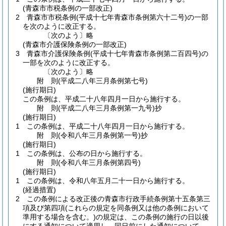
(青森市市税条例の一部改正)
2
青森市市税条例
(平成十七年青森市条例第六十二号)
の一部
を次のように改正する。
〔次のよう〕略
(青森市介護保険条例の一部改正)
3
青森市介護保険条例
(平成十七年青森市条例第二百四号)
の
一部を次のように改正する。
〔次のよう〕略
附
則
(平成二八年三月
条例第七号)
(施行期日)
この条例は、平成二十八年四月一日から施行する。
附
則
(平成二八年三月
条例第一九号)
抄
(施行期日)
1
この条例は、平成二十八年四月一日から施行する。
附
則
(令和八年三月
条例第一号)
抄
(施行期日)
1
この条例は、公布の日から施行する。
附
則
(令和八年三月
条例第四号)
(施行期日)
1
この条例は、令和八年五月二十一日から施行する。
(経過措置)
2
この条例による改正後の青森市行政手続条例第十五条第三
項及び第四項
(これらの規定を同条例又は他の条例において
準用する場合を含む。)
の規定は、この条例の施行の日以後