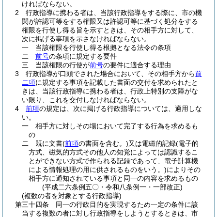
ければならない。
2
行政指導に携わる者は、当該行政指導をする際に、市の機
関が許認可等をする権限又は許認可等に基づく処分をする
権限を行使し得る旨を示すときは、その相手方に対して、
次に掲げる事項を示さなければならない。
一
当該権限を行使し得る根拠となる法令の条項
二
前号
の条項に規定する要件
三
当該権限の行使が
前号
の要件に適合する理由
3
行政指導が口頭でされた場合において、その相手方から
前
二項
に規定する事項を記載した書面の交付を求められたと
きは、当該行政指導に携わる者は、行政上特別の支障がな
い限り、これを交付しなければならない。
4
前項
の規定は、次に掲げる行政指導については、適用しな
い。
一
相手方に対しその場において完了する行為を求めるも
の
二
既に文書
(
前項
の書面を含む。)
又は電磁的記録
(電子的
方式、磁気的方式その他人の知覚によっては認識するこ
とができない方式で作られる記録であって、電子計算機
による情報処理の用に供されるものをいう。)
によりその
相手方に通知されている事項と同一の内容を求めるもの
(平成二六条例五〇・令和八条例一・一部改正)
(複数の者を対象とする行政指導)
第三十四条
同一の行政目的を実現するため一定の条件に該
当する複数の者に対し行政指導をしようとするときは、市