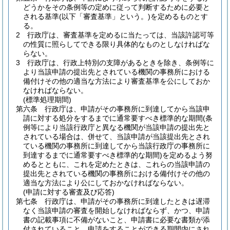
どうかをその条例等の定めに従って判断するために必要と
される基準
(以下「審査基準」という。)
を定めるものとす
る。
2
行政庁は、審査基準を定めるに当たっては、当該許認可等
の性質に照らしてできる限り具体的なものとしなければな
らない。
3
行政庁は、行政上特別の支障があるときを除き、条例等に
より当該申請の提出先とされている機関の事務所における
備付けその他の適当な方法により審査基準を公にしておか
なければならない。
(標準処理期間)
第六条
行政庁は、申請がその事務所に到達してから当該申
請に対する処分をするまでに通常要すべき標準的な期間
(条
例等により当該行政庁と異なる機関が当該申請の提出先と
されている場合は、併せて、当該申請が当該提出先とされ
ている機関の事務所に到達してから当該行政庁の事務所に
到達するまでに通常要すべき標準的な期間)
を定めるよう努
めるとともに、これを定めたときは、これらの当該申請の
提出先とされている機関の事務所における備付けその他の
適当な方法により公にしておかなければならない。
(申請に対する審査及び応答)
第七条
行政庁は、申請がその事務所に到達したときは遅滞
なく当該申請の審査を開始しなければならず、かつ、申請
書の記載事項に不備がないこと、申請書に必要な書類が添
付されていること、申請をすることができる期間内にされ