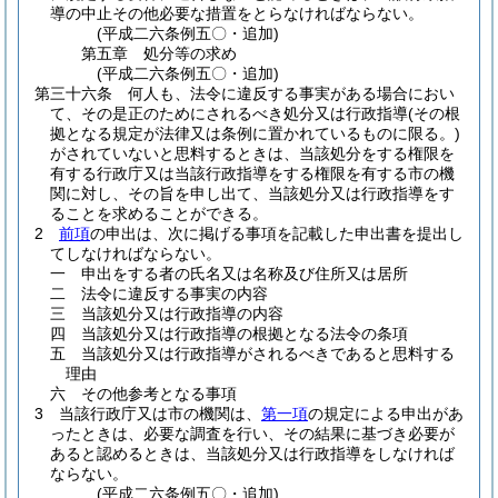
導の中止その他必要な措置をとらなければならない。
(平成二六条例五〇・追加)
第五章
処分等の求め
(平成二六条例五〇・追加)
第三十六条
何人も、法令に違反する事実がある場合におい
て、その是正のためにされるべき処分又は行政指導
(その根
拠となる規定が法律又は条例に置かれているものに限る。)
がされていないと思料するときは、当該処分をする権限を
有する行政庁又は当該行政指導をする権限を有する市の機
関に対し、その旨を申し出て、当該処分又は行政指導をす
ることを求めることができる。
2
前項
の申出は、次に掲げる事項を記載した申出書を提出し
てしなければならない。
一
申出をする者の氏名又は名称及び住所又は居所
二
法令に違反する事実の内容
三
当該処分又は行政指導の内容
四
当該処分又は行政指導の根拠となる法令の条項
五
当該処分又は行政指導がされるべきであると思料する
理由
六
その他参考となる事項
3
当該行政庁又は市の機関は、
第一項
の規定による申出があ
ったときは、必要な調査を行い、その結果に基づき必要が
あると認めるときは、当該処分又は行政指導をしなければ
ならない。
(平成二六条例五〇・追加)