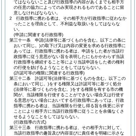
てはならないこと及び行政指導の内容があくまでも相手方
の任意の協力によってのみ実現されるものであることに留
意しなければならない。
2
行政指導に携わる者は、その相手方が行政指導に従わなか
ったことを理由として、不利益な取扱いをしてはならな
い。
(申請に関連する行政指導)
第三十一条
申請
(法律等に基づくものを含む。以下この条に
おいて同じ。)
の取下げ又は内容の変更を求める行政指導に
あっては、行政指導に携わる者は、申請をした者が当該行
政指導に従う意思がない旨を表明したにもかかわらず当該
行政指導を継続すること等により当該申請をした者の権利
の行使を妨げるようなことをしてはならない。
(許認可等の権限に関連する行政指導)
第三十二条
許認可等
(法律等に基づくものを含む。以下この
条において同じ。)
をする権限又は許認可等に基づく処分
(法律等に基づくものを含む。)
をする権限を有する市の機
関が、当該権限を行使することができない場合又は行使す
る意思がない場合においてする行政指導にあっては、行政
指導に携わる者は、当該権限を行使し得る旨を殊更に示す
ことにより相手方に当該行政指導に従うことを余儀なくさ
せるようなことをしてはならない。
(行政指導の方式)
第三十三条
行政指導に携わる者は、その相手方に対して、
当該行政指導の趣旨及び内容並びに責任者を明確に示さな