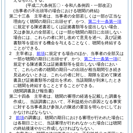
えるものとする。
(平成二六条例五〇・令和八条例四・一部改正)
(当事者の不出頭等の場合における聴聞の終結)
第二十三条
主宰者は、当事者の全部若しくは一部が正当な
理由なく聴聞の期日に出頭せず、かつ、
第二十一条第一項
に規定する陳述書若しくは証拠書類等を提出しない場合、
又は参加人の全部若しくは一部が聴聞の期日に出頭しない
場合には、これらの者に対し改めて意見を述べ、及び証拠
書類等を提出する機会を与えることなく、聴聞を終結する
ことができる。
2
主宰者は、
前項
に規定する場合のほか、当事者の全部又は
一部が聴聞の期日に出頭せず、かつ、
第二十一条第一項
に
規定する陳述書又は証拠書類等を提出しない場合におい
て、これらの者の聴聞の期日への出頭が相当期間引き続き
見込めないときは、これらの者に対し、期限を定めて陳述
書及び証拠書類等の提出を求め、当該期限が到来したとき
に聴聞を終結することとすることができる。
(聴聞調書及び報告書)
第二十四条
主宰者は、聴聞の審理の経過を記載した調書を
作成し、当該調書において、不利益処分の原因となる事実
に対する当事者及び参加人の陳述の要旨を明らかにしてお
かなければならない。
2
前項
の調書は、聴聞の期日における審理が行われた場合に
は各期日ごとに、当該審理が行われなかった場合には聴聞
の終結後速やかに作成しなければならない。