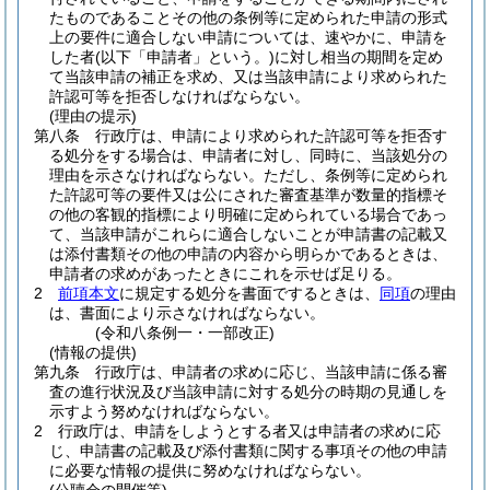
たものであることその他の条例等に定められた申請の形式
上の要件に適合しない申請については、速やかに、申請を
した者
(以下「申請者」という。)
に対し相当の期間を定め
て当該申請の補正を求め、又は当該申請により求められた
許認可等を拒否しなければならない。
(理由の提示)
第八条
行政庁は、申請により求められた許認可等を拒否す
る処分をする場合は、申請者に対し、同時に、当該処分の
理由を示さなければならない。
ただし、条例等に定められ
た許認可等の要件又は公にされた審査基準が数量的指標そ
の他の客観的指標により明確に定められている場合であっ
て、当該申請がこれらに適合しないことが申請書の記載又
は添付書類その他の申請の内容から明らかであるときは、
申請者の求めがあったときにこれを示せば足りる。
2
前項本文
に規定する処分を書面でするときは、
同項
の理由
は、書面により示さなければならない。
(令和八条例一・一部改正)
(情報の提供)
第九条
行政庁は、申請者の求めに応じ、当該申請に係る審
査の進行状況及び当該申請に対する処分の時期の見通しを
示すよう努めなければならない。
2
行政庁は、申請をしようとする者又は申請者の求めに応
じ、申請書の記載及び添付書類に関する事項その他の申請
に必要な情報の提供に努めなければならない。