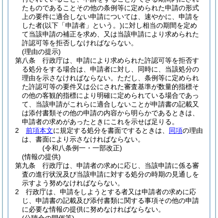
たものであることその他の条例等に定められた申請の形式
上の要件に適合しない申請については、速やかに、申請を
した者
(以下「申請者」という。)
に対し相当の期間を定め
て当該申請の補正を求め、又は当該申請により求められた
許認可等を拒否しなければならない。
(理由の提示)
第八条
行政庁は、申請により求められた許認可等を拒否す
る処分をする場合は、申請者に対し、同時に、当該処分の
理由を示さなければならない。
ただし、条例等に定められ
た許認可等の要件又は公にされた審査基準が数量的指標そ
の他の客観的指標により明確に定められている場合であっ
て、当該申請がこれらに適合しないことが申請書の記載又
は添付書類その他の申請の内容から明らかであるときは、
申請者の求めがあったときにこれを示せば足りる。
2
前項本文
に規定する処分を書面でするときは、
同項
の理由
は、書面により示さなければならない。
(令和八条例一・一部改正)
(情報の提供)
第九条
行政庁は、申請者の求めに応じ、当該申請に係る審
査の進行状況及び当該申請に対する処分の時期の見通しを
示すよう努めなければならない。
2
行政庁は、申請をしようとする者又は申請者の求めに応
じ、申請書の記載及び添付書類に関する事項その他の申請
に必要な情報の提供に努めなければならない。