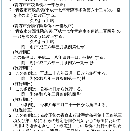
(青森市市税条例の一部改正)
2
青森市市税条例
(平成十七年青森市条例第六十二号)
の一部
を次のように改正する。
〔次のよう〕略
(青森市介護保険条例の一部改正)
3
青森市介護保険条例
(平成十七年青森市条例第二百四号)
の
一部を次のように改正する。
〔次のよう〕略
附
則
(平成二八年三月
条例第七号)
(施行期日)
この条例は、平成二十八年四月一日から施行する。
附
則
(平成二八年三月
条例第一九号)
抄
(施行期日)
1
この条例は、平成二十八年四月一日から施行する。
附
則
(令和八年三月
条例第一号)
抄
(施行期日)
1
この条例は、公布の日から施行する。
附
則
(令和八年三月
条例第四号)
(施行期日)
1
この条例は、令和八年五月二十一日から施行する。
(経過措置)
2
この条例による改正後の青森市行政手続条例第十五条第三
項及び第四項
(これらの規定を同条例又は他の条例において
準用する場合を含む。)
の規定は、この条例の施行の日以後