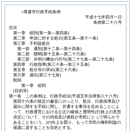
○青森市行政手続条例
平成十七年四月一日
条例第二十八号
目次
第一章
総則
(第一条―第四条)
第二章
申請に対する処分
(第五条―第十一条)
第三章
不利益処分
第一節
通則
(第十二条―第十四条)
第二節
聴聞
(第十五条―第二十六条)
第三節
弁明の機会の付与
(第二十七条―第二十九条)
第四章
行政指導
(第三十条―第三十五条)
第五章
処分等の求め
(第三十六条)
第六章
届出
(第三十七条)
附則
第一章
総則
(目的等)
第一条
この条例は、行政手続法
(平成五年法律第八十八号)
第四十六条の規定の趣旨にのっとり、処分、行政指導及び
届出に関する手続に関し、共通する事項を定めることによ
って、行政運営における公正の確保と透明性
(行政上の意思
決定について、その内容及び過程が市民にとって明らかで
あることをいう。)
の向上を図り、もって市民の権利利益の
保護に資することを目的とする。