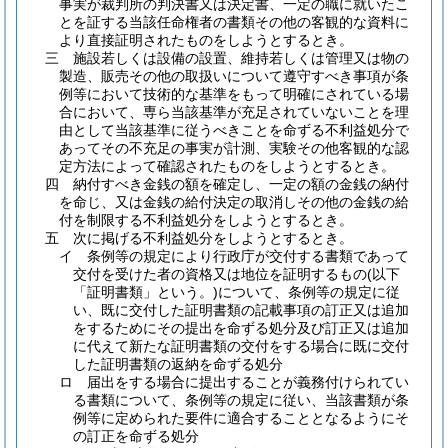
事実が裁判所の判決書又は決定書、一定の職に就いたこ
とを証する当該任命権者の書類その他の客観的な資料に
より直接証明されたものをしようとするとき。
三
施設若しくは設備の設置、維持若しくは管理又は物の
製造、販売その他の取扱いについて遵守すべき事項が条
例等において技術的な基準をもって明確にされている場
合において、専ら当該基準が充足されていないことを理
由として当該基準に従うべきことを命ずる不利益処分で
あってその不充足の事実が計測、実験その他客観的な認
定方法によって確認されたものをしようとするとき。
四
納付すべき金銭の額を確定し、一定の額の金銭の納付
を命じ、又は金銭の給付決定の取消しその他の金銭の給
付を制限する不利益処分をしようとするとき。
五
次に掲げる不利益処分をしようとするとき。
イ
条例等の規定により行政庁が交付する書類であって
交付を受けた者の資格又は地位を証明するもの
(以下
「証明書類」という。)
について、条例等の規定に従
い、既に交付した証明書類の記載事項の訂正又は追加
をするためにその提出を命ずる処分及び訂正又は追加
に代えて新たな証明書類の交付をする場合に既に交付
した証明書類の返納を命ずる処分
ロ
届出をする場合に提出することが義務付けられてい
る書類について、条例等の規定に従い、当該書類が条
例等に定められた要件に適合することとなるようにそ
の訂正を命ずる処分