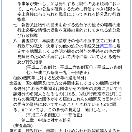
る事象が発生し、又は発生する可能性のある現場におい
て、これらの公益を確保するために行使すべき権限を法
令上直接に与えられた職員によってされる処分及び行政
指導
七
報告又は物件の提出を命ずる処分その他その職務の遂
行上必要な情報の収集を直接の目的としてされる処分及
び行政指導
八
審査請求、再調査の請求その他の不服申立てに対する
行政庁の裁決、決定その他の処分の手続又は
第三章
に規
定する聴聞若しくは弁明の機会の付与の手続その他の意
見陳述のための手続において法令に基づいてされる処分
及び行政指導
(平成二〇条例七・平成二六条例五〇・平成二八条例
七・平成二八条例一九・一部改正)
(国の機関等に対する処分等の適用除外)
第四条
国の機関又は地方公共団体若しくはその機関に対す
る処分
(これらの機関又は団体がその固有の資格において当
該処分の名宛人となるものに限る。)
及び行政指導並びにこ
れらの機関又は団体がする届出
(これらの機関又は団体がそ
の固有の資格においてすべきこととされているものに限
る。)
については、この条例の規定は、適用しない。
(平成二六条例五〇・一部改正)
第二章
申請に対する処分
(審査基準)
第五条
行政庁は、申請により求められた許認可等をするか