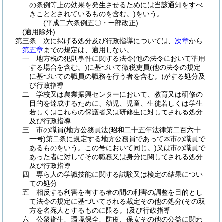
の条例等上の効果を発生させるためには当該通知をすべ
きこととされているものを含む。)
をいう。
(平成二六条例五〇・一部改正)
(適用除外)
第三条
次に掲げる処分及び行政指導については、
次章
から
第五章
までの規定は、適用しない。
一
地方税の犯則事件に関する法令
(他の法令において準用
する場合を含む。)
に基づいて徴税吏員
(他の法令の規定
に基づいての職員の職務を行う者を含む。)
がする処分及
び行政指導
二
学校又は農業振興センターにおいて、教育又は研修の
目的を達成するために、幼児、児童、生徒若しくは学生
若しくはこれらの保護者又は研修生に対してされる処分
及び行政指導
三
市の職員
(地方公務員法
(昭和二十五年法律第二百六十
一号)
第二条に規定する地方公務員であって本市の職員で
あるものをいう。この号において同じ。)
又は市の職員で
あった者に対してその職務又は身分に関してされる処分
及び行政指導
四
専ら人の学識技能に関する試験又は検定の結果につい
ての処分
五
相反する利害を有する者の間の利害の調整を目的とし
て法令の規定に基づいてされる裁定その他の処分
(その双
方を名宛人とするものに限る。)
及び行政指導
六
公衆衛生、環境保全、防疫、保安その他の公益に関わ