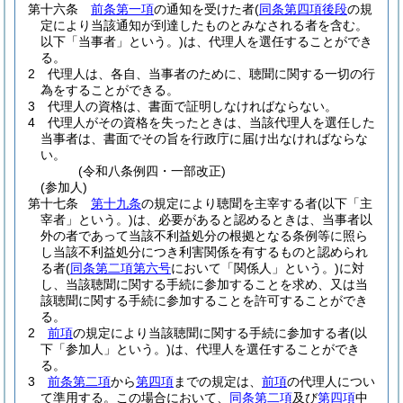
第十六条
前条第一項
の通知を受けた者
(
同条第四項後段
の規
定により当該通知が到達したものとみなされる者を含む。
以下「当事者」という。)
は、代理人を選任することができ
る。
2
代理人は、各自、当事者のために、聴聞に関する一切の行
為をすることができる。
3
代理人の資格は、書面で証明しなければならない。
4
代理人がその資格を失ったときは、当該代理人を選任した
当事者は、書面でその旨を行政庁に届け出なければならな
い。
(令和八条例四・一部改正)
(参加人)
第十七条
第十九条
の規定により聴聞を主宰する者
(以下「主
宰者」という。)
は、必要があると認めるときは、当事者以
外の者であって当該不利益処分の根拠となる条例等に照ら
し当該不利益処分につき利害関係を有するものと認められ
る者
(
同条第二項第六号
において「関係人」という。)
に対
し、当該聴聞に関する手続に参加することを求め、又は当
該聴聞に関する手続に参加することを許可することができ
る。
2
前項
の規定により当該聴聞に関する手続に参加する者
(以
下「参加人」という。)
は、代理人を選任することができ
る。
3
前条第二項
から
第四項
までの規定は、
前項
の代理人につい
て準用する。
この場合において、
同条第二項
及び
第四項
中