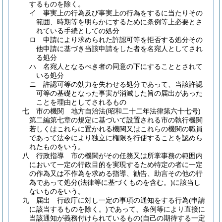
するものを除く。
イ
事実上の行為及び事実上の行為をするに当たりその
範囲、時期等を明らかにするために条例等上必要とさ
れている手続としての処分
ロ
申請により求められた許認可等を拒否する処分その
他申請に基づき当該申請をした者を名宛人としてされ
る処分
ハ
名宛人となるべき者の同意の下にすることとされて
いる処分
ニ
許認可等の効力を失わせる処分であって、当該許認
可等の基礎となった事実が消滅した旨の届出があった
ことを理由としてされるもの
七
市の機関 地方自治法
(昭和二十二年法律第六十七号)
第二編第七章の規定に基づいて設置される市の執行機関
若しくはこれらに置かれる機関又はこれらの機関の職員
であって法令により独立に権限を行使することを認めら
れたものをいう。
八
行政指導 市の機関がその任務又は所掌事務の範囲内
において一定の行政目的を実現するため特定の者に一定
の作為又は不作為を求める指導、勧告、助言その他の行
為であって処分
(法律等に基づくものを含む。)
に該当し
ないものをいう。
九
届出 行政庁に対し一定の事項の通知をする行為
(申請
に該当するものを除く。)
であって、条例等により直接に
当該通知が義務付けられているもの
(自己の期待する一定