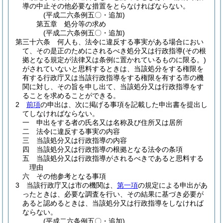
導の中止その他必要な措置をとらなければならない。
(平成二六条例五〇・追加)
第五章
処分等の求め
(平成二六条例五〇・追加)
第三十六条
何人も、法令に違反する事実がある場合におい
て、その是正のためにされるべき処分又は行政指導
(その根
拠となる規定が法律又は条例に置かれているものに限る。)
がされていないと思料するときは、当該処分をする権限を
有する行政庁又は当該行政指導をする権限を有する市の機
関に対し、その旨を申し出て、当該処分又は行政指導をす
ることを求めることができる。
2
前項
の申出は、次に掲げる事項を記載した申出書を提出し
てしなければならない。
一
申出をする者の氏名又は名称及び住所又は居所
二
法令に違反する事実の内容
三
当該処分又は行政指導の内容
四
当該処分又は行政指導の根拠となる法令の条項
五
当該処分又は行政指導がされるべきであると思料する
理由
六
その他参考となる事項
3
当該行政庁又は市の機関は、
第一項
の規定による申出があ
ったときは、必要な調査を行い、その結果に基づき必要が
あると認めるときは、当該処分又は行政指導をしなければ
ならない。
(平成二六条例五〇・追加)