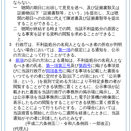
ならない。
一
聴聞の期日に出頭して意見を述べ、及び証拠書類又は
証拠物
(以下「証拠書類等」という。)
を提出し、又は聴
聞の期日への出頭に代えて陳述書及び証拠書類等を提出
することができること。
二
聴聞が終結する時までの間、当該不利益処分の原因と
なる事実を証する資料の閲覧を求めることができるこ
と。
3
行政庁は、不利益処分の名宛人となるべき者の所在が判明
しない場合においては、
第一項
の規定による通知を、公示
の方法によって行うことができる。
4
前項
の公示の方法による通知は、不利益処分の名宛人とな
るべき者の氏名、
第一項第三号
及び
第四号
に掲げる事項並
びに当該行政庁が
同項各号
に掲げる事項を記載した書面を
いつでもその者に交付する旨
(以下この項において「公示事
項」という。)
を規則で定める方法により不特定多数の者が
閲覧することができる状態に置くとともに、公示事項が記
載された書面を当該行政庁の事務所の掲示場に掲示し、又
は公示事項を当該事務所に設置した電子計算機の映像面に
表示したものの閲覧をすることができる状態に置く措置を
とることによって行うものとする。
この場合においては、
当該措置を開始した日から二週間を経過したときに、当該
通知がその者に到達したものとみなす。
(平成二六条例五〇・令和八条例四・一部改正)
(代理人)