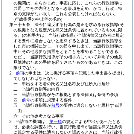
の機関は、あらかじめ、事案に応じ、これらの行政指導に
共通してその内容となるべき事項を定め、かつ、行政上特
別の支障がない限り、これを公表しなければならない。
(行政指導の中止等の求め)
第三十五条
法令に違反する行為の是正を求める行政指導
(そ
の根拠となる規定が法律又は条例に置かれているものに限
る。)
の相手方は、当該行政指導が当該法律又は条例に規定
する要件に適合しないと思料するときは、当該行政指導を
した市の機関に対し、その旨を申し出て、当該行政指導の
中止その他必要な措置をとることを求めることができる。
ただし、当該行政指導がその相手方について弁明その他意
見陳述のための手続を経てされたものであるときは、この
限りでない。
2
前項
の申出は、次に掲げる事項を記載した申出書を提出し
てしなければならない。
一
申出をする者の氏名又は名称及び住所又は居所
二
当該行政指導の内容
三
当該行政指導がその根拠とする法律又は条例の条項
四
前号
の条項に規定する要件
五
当該行政指導が
前号
の要件に適合しないと思料する理
由
六
その他参考となる事項
3
当該市の機関は、
第一項
の規定による申出があったとき
は、必要な調査を行い、当該行政指導が当該法律又は条例
に規定する要件に適合しないと認めるときは、当該行政指