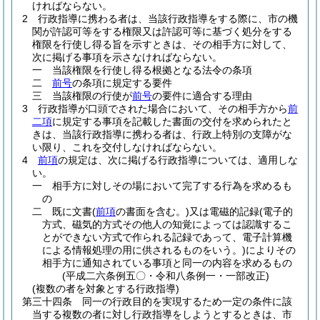
ければならない。
2
行政指導に携わる者は、当該行政指導をする際に、市の機
関が許認可等をする権限又は許認可等に基づく処分をする
権限を行使し得る旨を示すときは、その相手方に対して、
次に掲げる事項を示さなければならない。
一
当該権限を行使し得る根拠となる法令の条項
二
前号
の条項に規定する要件
三
当該権限の行使が
前号
の要件に適合する理由
3
行政指導が口頭でされた場合において、その相手方から
前
二項
に規定する事項を記載した書面の交付を求められたと
きは、当該行政指導に携わる者は、行政上特別の支障がな
い限り、これを交付しなければならない。
4
前項
の規定は、次に掲げる行政指導については、適用しな
い。
一
相手方に対しその場において完了する行為を求めるも
の
二
既に文書
(
前項
の書面を含む。)
又は電磁的記録
(電子的
方式、磁気的方式その他人の知覚によっては認識するこ
とができない方式で作られる記録であって、電子計算機
による情報処理の用に供されるものをいう。)
によりその
相手方に通知されている事項と同一の内容を求めるもの
(平成二六条例五〇・令和八条例一・一部改正)
(複数の者を対象とする行政指導)
第三十四条
同一の行政目的を実現するため一定の条件に該
当する複数の者に対し行政指導をしようとするときは、市