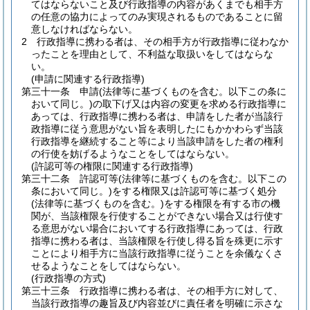
てはならないこと及び行政指導の内容があくまでも相手方
の任意の協力によってのみ実現されるものであることに留
意しなければならない。
2
行政指導に携わる者は、その相手方が行政指導に従わなか
ったことを理由として、不利益な取扱いをしてはならな
い。
(申請に関連する行政指導)
第三十一条
申請
(法律等に基づくものを含む。以下この条に
おいて同じ。)
の取下げ又は内容の変更を求める行政指導に
あっては、行政指導に携わる者は、申請をした者が当該行
政指導に従う意思がない旨を表明したにもかかわらず当該
行政指導を継続すること等により当該申請をした者の権利
の行使を妨げるようなことをしてはならない。
(許認可等の権限に関連する行政指導)
第三十二条
許認可等
(法律等に基づくものを含む。以下この
条において同じ。)
をする権限又は許認可等に基づく処分
(法律等に基づくものを含む。)
をする権限を有する市の機
関が、当該権限を行使することができない場合又は行使す
る意思がない場合においてする行政指導にあっては、行政
指導に携わる者は、当該権限を行使し得る旨を殊更に示す
ことにより相手方に当該行政指導に従うことを余儀なくさ
せるようなことをしてはならない。
(行政指導の方式)
第三十三条
行政指導に携わる者は、その相手方に対して、
当該行政指導の趣旨及び内容並びに責任者を明確に示さな