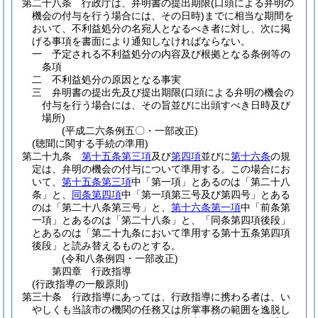
第二十八条
行政庁は、弁明書の提出期限
(口頭による弁明の
機会の付与を行う場合には、その日時)
までに相当な期間を
おいて、不利益処分の名宛人となるべき者に対し、次に掲
げる事項を書面により通知しなければならない。
一
予定される不利益処分の内容及び根拠となる条例等の
条項
二
不利益処分の原因となる事実
三
弁明書の提出先及び提出期限
(口頭による弁明の機会の
付与を行う場合には、その旨並びに出頭すべき日時及び
場所)
(平成二六条例五〇・一部改正)
(聴聞に関する手続の準用)
第二十九条
第十五条第三項
及び
第四項
並びに
第十六条
の規
定は、弁明の機会の付与について準用する。
この場合にお
いて、
第十五条第三項
中「第一項」とあるのは「第二十八
条」と、
同条第四項
中「第一項第三号及び第四号」とある
のは「第二十八条第三号」と、
第十六条第一項
中「前条第
一項」とあるのは「第二十八条」と、「同条第四項後段」
とあるのは「第二十九条において準用する第十五条第四項
後段」と読み替えるものとする。
(令和八条例四・一部改正)
第四章
行政指導
(行政指導の一般原則)
第三十条
行政指導にあっては、行政指導に携わる者は、い
やしくも当該市の機関の任務又は所掌事務の範囲を逸脱し