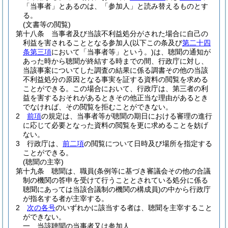
「当事者」とあるのは、「参加人」と読み替えるものとす
る。
(文書等の閲覧)
第十八条
当事者及び当該不利益処分がされた場合に自己の
利益を害されることとなる参加人
(以下この条及び
第二十四
条第三項
において「当事者等」という。)
は、聴聞の通知が
あった時から聴聞が終結する時までの間、行政庁に対し、
当該事案についてした調査の結果に係る調書その他の当該
不利益処分の原因となる事実を証する資料の閲覧を求める
ことができる。
この場合において、行政庁は、第三者の利
益を害するおそれがあるときその他正当な理由があるとき
でなければ、その閲覧を拒むことができない。
2
前項
の規定は、当事者等が聴聞の期日における審理の進行
に応じて必要となった資料の閲覧を更に求めることを妨げ
ない。
3
行政庁は、
前二項
の閲覧について日時及び場所を指定する
ことができる。
(聴聞の主宰)
第十九条
聴聞は、職員
(条例等に基づき審議会その他の合議
制の機関の答申を受けて行うこととされている処分に係る
聴聞にあっては当該合議制の機関の構成員)
の中から行政庁
が指名する者が主宰する。
2
次の各号
のいずれかに該当する者は、聴聞を主宰すること
ができない。
一
当該聴聞の当事者又は参加人