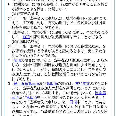
6
聴聞の期日における審理は、行政庁が公開することを相当
と認めるときを除き、公開しない。
(陳述書等の提出)
第二十一条
当事者又は参加人は、聴聞の期日への出頭に代
えて、主宰者に対し、聴聞の期日までに陳述書及び証拠書
類等を提出することができる。
2
主宰者は、聴聞の期日に出頭した者に対し、その求めに応
じて、
前項
の陳述書及び証拠書類等を示すことができる。
(続行期日の指定)
第二十二条
主宰者は、聴聞の期日における審理の結果、な
お聴聞を続行する必要があると認めるときは、更に新たな
期日を定めることができる。
2
前項
の場合においては、当事者及び参加人に対し、あらか
じめ、次回の聴聞の期日及び場所を書面により通知しなけ
ればならない。
ただし、聴聞の期日に出頭した当事者及び
参加人に対しては、当該聴聞の期日においてこれを告知す
れば足りる。
3
第十五条第三項
及び
第四項
の規定は、
前項本文
の場合にお
いて、当事者又は参加人の所在が判明しないときにおける
通知の方法について準用する。
この場合において、
同条第
三項
及び
第四項
中「不利益処分の名宛人となるべき者」と
あるのは「当事者又は参加人」と、
同項
中「とき」とある
のは「とき
(同一の当事者又は参加人に対する二回目以降の
通知にあっては、当該措置を開始した日の翌日)
」と読み替