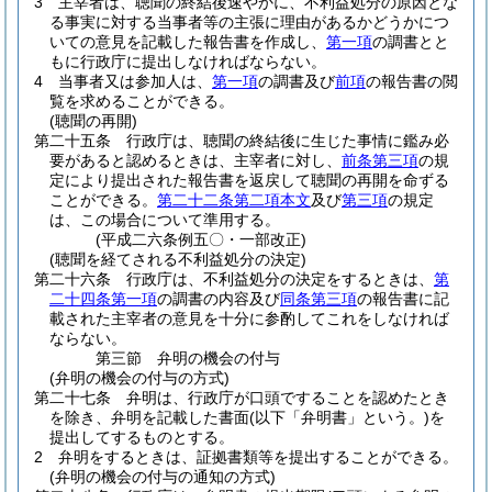
3
主宰者は、聴聞の終結後速やかに、不利益処分の原因とな
る事実に対する当事者等の主張に理由があるかどうかにつ
いての意見を記載した報告書を作成し、
第一項
の調書とと
もに行政庁に提出しなければならない。
4
当事者又は参加人は、
第一項
の調書及び
前項
の報告書の閲
覧を求めることができる。
(聴聞の再開)
第二十五条
行政庁は、聴聞の終結後に生じた事情に鑑み必
要があると認めるときは、主宰者に対し、
前条第三項
の規
定により提出された報告書を返戻して聴聞の再開を命ずる
ことができる。
第二十二条第二項本文
及び
第三項
の規定
は、この場合について準用する。
(平成二六条例五〇・一部改正)
(聴聞を経てされる不利益処分の決定)
第二十六条
行政庁は、不利益処分の決定をするときは、
第
二十四条第一項
の調書の内容及び
同条第三項
の報告書に記
載された主宰者の意見を十分に参酌してこれをしなければ
ならない。
第三節
弁明の機会の付与
(弁明の機会の付与の方式)
第二十七条
弁明は、行政庁が口頭ですることを認めたとき
を除き、弁明を記載した書面
(以下「弁明書」という。)
を
提出してするものとする。
2
弁明をするときは、証拠書類等を提出することができる。
(弁明の機会の付与の通知の方式)