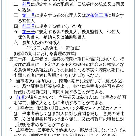
二
前号
に規定する者の配偶者、四親等内の親族又は同居
の親族
三
第一号
に規定する者の代理人又は
次条第三項
に規定す
る補佐人
四
前三号
に規定する者であった者
五
第一号
に規定する者の後見人、後見監督人、保佐人、
保佐監督人、補助人又は補助監督人
六
参加人以外の関係人
(平成二八条例七・一部改正)
(聴聞の期日における審理の方式)
第二十条
主宰者は、最初の聴聞の期日の冒頭において、行
政庁の職員に、予定される不利益処分の内容及び根拠とな
る条例等の条項並びにその原因となる事実を聴聞の期日に
出頭した者に対し説明させなければならない。
2
当事者又は参加人は、聴聞の期日に出頭して、意見を述
べ、及び証拠書類等を提出し、並びに主宰者の許可を得て
行政庁の職員に対し質問を発することができる。
3
前項
の場合において、当事者又は参加人は、主宰者の許可
を得て、補佐人とともに出頭することができる。
4
主宰者は、聴聞の期日において必要があると認めるとき
は、当事者若しくは参加人に対し質問を発し、意見の陳述
若しくは証拠書類等の提出を促し、又は行政庁の職員に対
し説明を求めることができる。
5
主宰者は、当事者又は参加人の一部が出頭しないときであ
っても、聴聞の期日における審理を行うことができる。