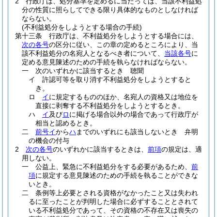
2
行政庁は、処分基準を定めるに当たっては、当該不利益処
分の性質に照らしてできる限り具体的なものとしなければ
ならない。
(不利益処分をしようとする場合の手続)
第十三条
行政庁は、不利益処分をしようとする場合には、
次の各号
の区分に従い、この章の定めるところにより、当
該不利益処分の名宛人となるべき者について、
当該各号
に
定める意見陳述のための手続を執らなければならない。
一
次のいずれかに該当するとき 聴聞
イ
許認可等を取り消す不利益処分をしようとすると
き。
ロ
イ
に規定するもののほか、名宛人の資格又は地位を
直接に剥奪する不利益処分をしようとするとき。
ハ
イ
及び
ロ
に掲げる場合以外の場合であって行政庁が
相当と認めるとき。
二
前号イ
から
ハ
までのいずれにも該当しないとき 弁明
の機会の付与
2
次の各号
のいずれかに該当するときは、
前項
の規定は、適
用しない。
一
公益上、緊急に不利益処分をする必要があるため、
前
項
に規定する意見陳述のための手続を執ることができな
いとき。
二
条例等上必要とされる資格がなかったこと又は失われ
るに至ったことが判明した場合に必ずすることとされて
いる不利益処分であって、その資格の不存在又は喪失の