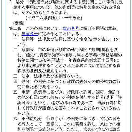
2
処分、行政指導及び届出に関する手続に関しこの条例に規
定する事項について、他の条例等に特別の定めがある場合
は、その定めるところによる。
(平成二六条例五〇・一部改正)
(定義)
第二条
この条例において、
次の各号
に掲げる用語の意義
は、
当該各号
に定めるところによる。
一
法律等 法律及び法律に基づく命令
(告示を含む。)
を
いう。
二
条例等 市の条例及び市の執行機関の規則
(規程を含
む。)
並びに青森県知事の権限に属する事務の事務処理の
特例に関する条例
(平成十一年青森県条例第五十四号)
に
より市が処理することとされた事務について規定する青
森県の条例及び規則をいう。
三
法令 法律等及び条例等をいう。
四
処分 条例等に基づく行政庁の処分その他公権力の行
使に当たる行為をいう。
五
申請 条例等に基づき、行政庁の許可、認可、免許そ
の他の自己に対し何らかの利益を付与する処分
(以下「許
認可等」という。)
を求める行為であって、当該行為に対
して行政庁が諾否の応答をすべきこととされているもの
をいう。
六
不利益処分 行政庁が、条例等に基づき、特定の者を
名宛人として、直接に、これに義務を課し、又はその権
利を制限する処分をいう。
ただし、次のいずれかに該当