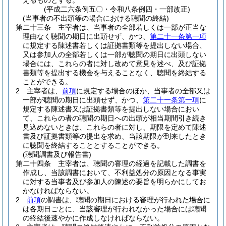
えるものとする。
(平成二六条例五〇・令和八条例四・一部改正)
(当事者の不出頭等の場合における聴聞の終結)
第二十三条
主宰者は、当事者の全部若しくは一部が正当な
理由なく聴聞の期日に出頭せず、かつ、
第二十一条第一項
に規定する陳述書若しくは証拠書類等を提出しない場合、
又は参加人の全部若しくは一部が聴聞の期日に出頭しない
場合には、これらの者に対し改めて意見を述べ、及び証拠
書類等を提出する機会を与えることなく、聴聞を終結する
ことができる。
2
主宰者は、
前項
に規定する場合のほか、当事者の全部又は
一部が聴聞の期日に出頭せず、かつ、
第二十一条第一項
に
規定する陳述書又は証拠書類等を提出しない場合におい
て、これらの者の聴聞の期日への出頭が相当期間引き続き
見込めないときは、これらの者に対し、期限を定めて陳述
書及び証拠書類等の提出を求め、当該期限が到来したとき
に聴聞を終結することとすることができる。
(聴聞調書及び報告書)
第二十四条
主宰者は、聴聞の審理の経過を記載した調書を
作成し、当該調書において、不利益処分の原因となる事実
に対する当事者及び参加人の陳述の要旨を明らかにしてお
かなければならない。
2
前項
の調書は、聴聞の期日における審理が行われた場合に
は各期日ごとに、当該審理が行われなかった場合には聴聞
の終結後速やかに作成しなければならない。