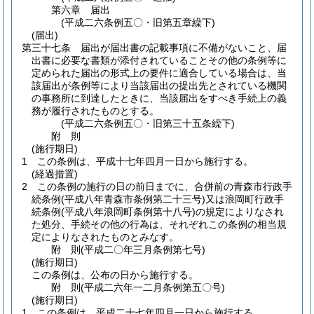
第六章
届出
(平成二六条例五〇・旧第五章繰下)
(届出)
第三十七条
届出が届出書の記載事項に不備がないこと、届
出書に必要な書類が添付されていることその他の条例等に
定められた届出の形式上の要件に適合している場合は、当
該届出が条例等により当該届出の提出先とされている機関
の事務所に到達したときに、当該届出をすべき手続上の義
務が履行されたものとする。
(平成二六条例五〇・旧第三十五条繰下)
附
則
(施行期日)
1
この条例は、平成十七年四月一日から施行する。
(経過措置)
2
この条例の施行の日の前日までに、合併前の青森市行政手
続条例
(平成八年青森市条例第二十三号)
又は浪岡町行政手
続条例
(平成八年浪岡町条例第十八号)
の規定によりなされ
た処分、手続その他の行為は、それぞれこの条例の相当規
定によりなされたものとみなす。
附
則
(平成二〇年三月
条例第七号)
(施行期日)
この条例は、公布の日から施行する。
附
則
(平成二六年一二月
条例第五〇号)
(施行期日)
1
この条例は、平成二十七年四月一日から施行する。