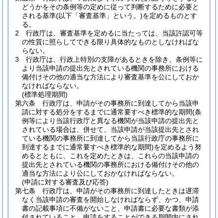
どうかをその条例等の定めに従って判断するために必要と
される基準
(以下「審査基準」という。)
を定めるものとす
る。
2
行政庁は、審査基準を定めるに当たっては、当該許認可等
の性質に照らしてできる限り具体的なものとしなければな
らない。
3
行政庁は、行政上特別の支障があるときを除き、条例等に
より当該申請の提出先とされている機関の事務所における
備付けその他の適当な方法により審査基準を公にしておか
なければならない。
(標準処理期間)
第六条
行政庁は、申請がその事務所に到達してから当該申
請に対する処分をするまでに通常要すべき標準的な期間
(条
例等により当該行政庁と異なる機関が当該申請の提出先と
されている場合は、併せて、当該申請が当該提出先とされ
ている機関の事務所に到達してから当該行政庁の事務所に
到達するまでに通常要すべき標準的な期間)
を定めるよう努
めるとともに、これを定めたときは、これらの当該申請の
提出先とされている機関の事務所における備付けその他の
適当な方法により公にしておかなければならない。
(申請に対する審査及び応答)
第七条
行政庁は、申請がその事務所に到達したときは遅滞
なく当該申請の審査を開始しなければならず、かつ、申請
書の記載事項に不備がないこと、申請書に必要な書類が添
付されていること、申請をすることができる期間内にされ