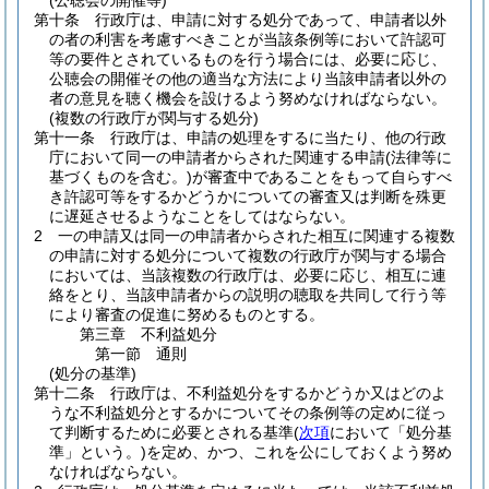
(公聴会の開催等)
第十条
行政庁は、申請に対する処分であって、申請者以外
の者の利害を考慮すべきことが当該条例等において許認可
等の要件とされているものを行う場合には、必要に応じ、
公聴会の開催その他の適当な方法により当該申請者以外の
者の意見を聴く機会を設けるよう努めなければならない。
(複数の行政庁が関与する処分)
第十一条
行政庁は、申請の処理をするに当たり、他の行政
庁において同一の申請者からされた関連する申請
(法律等に
基づくものを含む。)
が審査中であることをもって自らすべ
き許認可等をするかどうかについての審査又は判断を殊更
に遅延させるようなことをしてはならない。
2
一の申請又は同一の申請者からされた相互に関連する複数
の申請に対する処分について複数の行政庁が関与する場合
においては、当該複数の行政庁は、必要に応じ、相互に連
絡をとり、当該申請者からの説明の聴取を共同して行う等
により審査の促進に努めるものとする。
第三章
不利益処分
第一節
通則
(処分の基準)
第十二条
行政庁は、不利益処分をするかどうか又はどのよ
うな不利益処分とするかについてその条例等の定めに従っ
て判断するために必要とされる基準
(
次項
において「処分基
準」という。)
を定め、かつ、これを公にしておくよう努め
なければならない。