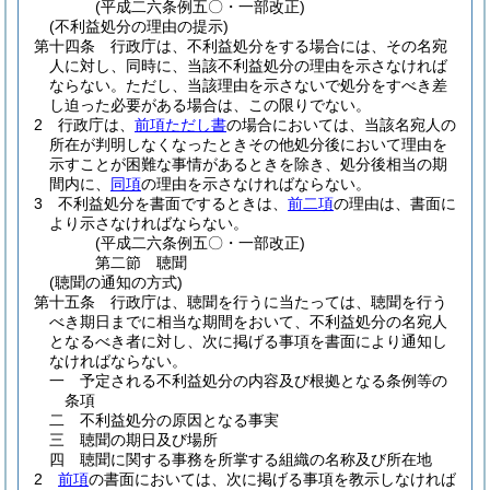
(平成二六条例五〇・一部改正)
(不利益処分の理由の提示)
第十四条
行政庁は、不利益処分をする場合には、その名宛
人に対し、同時に、当該不利益処分の理由を示さなければ
ならない。
ただし、当該理由を示さないで処分をすべき差
し迫った必要がある場合は、この限りでない。
2
行政庁は、
前項ただし書
の場合においては、当該名宛人の
所在が判明しなくなったときその他処分後において理由を
示すことが困難な事情があるときを除き、処分後相当の期
間内に、
同項
の理由を示さなければならない。
3
不利益処分を書面でするときは、
前二項
の理由は、書面に
より示さなければならない。
(平成二六条例五〇・一部改正)
第二節
聴聞
(聴聞の通知の方式)
第十五条
行政庁は、聴聞を行うに当たっては、聴聞を行う
べき期日までに相当な期間をおいて、不利益処分の名宛人
となるべき者に対し、次に掲げる事項を書面により通知し
なければならない。
一
予定される不利益処分の内容及び根拠となる条例等の
条項
二
不利益処分の原因となる事実
三
聴聞の期日及び場所
四
聴聞に関する事務を所掌する組織の名称及び所在地
2
前項
の書面においては、次に掲げる事項を教示しなければ