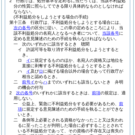
2
行政庁は、処分基準を定めるに当たっては、当該不利益処
分の性質に照らしてできる限り具体的なものとしなければ
ならない。
(不利益処分をしようとする場合の手続)
第十三条
行政庁は、不利益処分をしようとする場合には、
次の各号
の区分に従い、この章の定めるところにより、当
該不利益処分の名宛人となるべき者について、
当該各号
に
定める意見陳述のための手続を執らなければならない。
一
次のいずれかに該当するとき 聴聞
イ
許認可等を取り消す不利益処分をしようとすると
き。
ロ
イ
に規定するもののほか、名宛人の資格又は地位を
直接に剥奪する不利益処分をしようとするとき。
ハ
イ
及び
ロ
に掲げる場合以外の場合であって行政庁が
相当と認めるとき。
二
前号イ
から
ハ
までのいずれにも該当しないとき 弁明
の機会の付与
2
次の各号
のいずれかに該当するときは、
前項
の規定は、適
用しない。
一
公益上、緊急に不利益処分をする必要があるため、
前
項
に規定する意見陳述のための手続を執ることができな
いとき。
二
条例等上必要とされる資格がなかったこと又は失われ
るに至ったことが判明した場合に必ずすることとされて
いる不利益処分であって、その資格の不存在又は喪失の