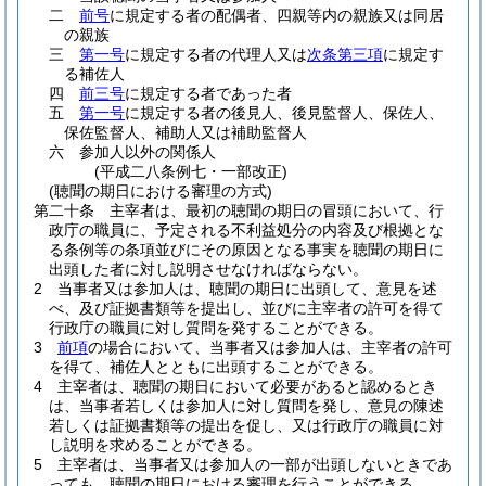
二
前号
に規定する者の配偶者、四親等内の親族又は同居
の親族
三
第一号
に規定する者の代理人又は
次条第三項
に規定す
る補佐人
四
前三号
に規定する者であった者
五
第一号
に規定する者の後見人、後見監督人、保佐人、
保佐監督人、補助人又は補助監督人
六
参加人以外の関係人
(平成二八条例七・一部改正)
(聴聞の期日における審理の方式)
第二十条
主宰者は、最初の聴聞の期日の冒頭において、行
政庁の職員に、予定される不利益処分の内容及び根拠とな
る条例等の条項並びにその原因となる事実を聴聞の期日に
出頭した者に対し説明させなければならない。
2
当事者又は参加人は、聴聞の期日に出頭して、意見を述
べ、及び証拠書類等を提出し、並びに主宰者の許可を得て
行政庁の職員に対し質問を発することができる。
3
前項
の場合において、当事者又は参加人は、主宰者の許可
を得て、補佐人とともに出頭することができる。
4
主宰者は、聴聞の期日において必要があると認めるとき
は、当事者若しくは参加人に対し質問を発し、意見の陳述
若しくは証拠書類等の提出を促し、又は行政庁の職員に対
し説明を求めることができる。
5
主宰者は、当事者又は参加人の一部が出頭しないときであ
っても、聴聞の期日における審理を行うことができる。