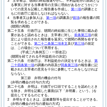
3
主宰者は、聴聞の終結後速やかに、不利益処分の原因とな
る事実に対する当事者等の主張に理由があるかどうかにつ
いての意見を記載した報告書を作成し、
第一項
の調書とと
もに行政庁に提出しなければならない。
4
当事者又は参加人は、
第一項
の調書及び
前項
の報告書の閲
覧を求めることができる。
(聴聞の再開)
第二十五条
行政庁は、聴聞の終結後に生じた事情に鑑み必
要があると認めるときは、主宰者に対し、
前条第三項
の規
定により提出された報告書を返戻して聴聞の再開を命ずる
ことができる。
第二十二条第二項本文
及び
第三項
の規定
は、この場合について準用する。
(平成二六条例五〇・一部改正)
(聴聞を経てされる不利益処分の決定)
第二十六条
行政庁は、不利益処分の決定をするときは、
第
二十四条第一項
の調書の内容及び
同条第三項
の報告書に記
載された主宰者の意見を十分に参酌してこれをしなければ
ならない。
第三節
弁明の機会の付与
(弁明の機会の付与の方式)
第二十七条
弁明は、行政庁が口頭ですることを認めたとき
を除き、弁明を記載した書面
(以下「弁明書」という。)
を
提出してするものとする。
2
弁明をするときは、証拠書類等を提出することができる。
(弁明の機会の付与の通知の方式)