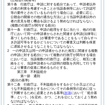
(公聴会の開催等)
第十条
行政庁は、申請に対する処分であって、申請者以外
の者の利害を考慮すべきことが当該条例等において許認可
等の要件とされているものを行う場合には、必要に応じ、
公聴会の開催その他の適当な方法により当該申請者以外の
者の意見を聴く機会を設けるよう努めなければならない。
(複数の行政庁が関与する処分)
第十一条
行政庁は、申請の処理をするに当たり、他の行政
庁において同一の申請者からされた関連する申請
(法律等に
基づくものを含む。)
が審査中であることをもって自らすべ
き許認可等をするかどうかについての審査又は判断を殊更
に遅延させるようなことをしてはならない。
2
一の申請又は同一の申請者からされた相互に関連する複数
の申請に対する処分について複数の行政庁が関与する場合
においては、当該複数の行政庁は、必要に応じ、相互に連
絡をとり、当該申請者からの説明の聴取を共同して行う等
により審査の促進に努めるものとする。
第三章
不利益処分
第一節
通則
(処分の基準)
第十二条
行政庁は、不利益処分をするかどうか又はどのよ
うな不利益処分とするかについてその条例等の定めに従っ
て判断するために必要とされる基準
(
次項
において「処分基
準」という。)
を定め、かつ、これを公にしておくよう努め
なければならない。