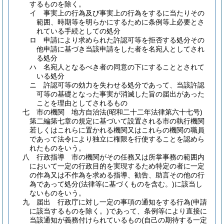
するものを除く。
イ
事実上の行為及び事実上の行為をするに当たりその
範囲、時期等を明らかにするために条例等上必要とさ
れている手続としての処分
ロ
申請により求められた許認可等を拒否する処分その
他申請に基づき当該申請をした者を名宛人としてされ
る処分
ハ
名宛人となるべき者の同意の下にすることとされて
いる処分
ニ
許認可等の効力を失わせる処分であって、当該許認
可等の基礎となった事実が消滅した旨の届出があった
ことを理由としてされるもの
七
市の機関 地方自治法
(昭和二十二年法律第六十七号)
第二編第七章の規定に基づいて設置される市の執行機関
若しくはこれらに置かれる機関又はこれらの機関の職員
であって法令により独立に権限を行使することを認めら
れたものをいう。
八
行政指導 市の機関がその任務又は所掌事務の範囲内
において一定の行政目的を実現するため特定の者に一定
の作為又は不作為を求める指導、勧告、助言その他の行
為であって処分
(法律等に基づくものを含む。)
に該当し
ないものをいう。
九
届出 行政庁に対し一定の事項の通知をする行為
(申請
に該当するものを除く。)
であって、条例等により直接に
当該通知が義務付けられているもの
(自己の期待する一定