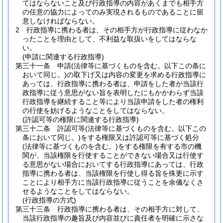
てはならないこと及び行政指導の内容があくまでも相手方
の任意の協力によってのみ実現されるものであることに留
意しなければならない。
2
行政指導に携わる者は、その相手方が行政指導に従わなか
ったことを理由として、不利益な取扱いをしてはならな
い。
(申請に関連する行政指導)
第三十一条
申請
(法律等に基づくものを含む。以下この条に
おいて同じ。)
の取下げ又は内容の変更を求める行政指導に
あっては、行政指導に携わる者は、申請をした者が当該行
政指導に従う意思がない旨を表明したにもかかわらず当該
行政指導を継続すること等により当該申請をした者の権利
の行使を妨げるようなことをしてはならない。
(許認可等の権限に関連する行政指導)
第三十二条
許認可等
(法律等に基づくものを含む。以下この
条において同じ。)
をする権限又は許認可等に基づく処分
(法律等に基づくものを含む。)
をする権限を有する市の機
関が、当該権限を行使することができない場合又は行使す
る意思がない場合においてする行政指導にあっては、行政
指導に携わる者は、当該権限を行使し得る旨を殊更に示す
ことにより相手方に当該行政指導に従うことを余儀なくさ
せるようなことをしてはならない。
(行政指導の方式)
第三十三条
行政指導に携わる者は、その相手方に対して、
当該行政指導の趣旨及び内容並びに責任者を明確に示さな