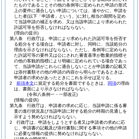
たものであることその他の条例等に定められた申請の形式
上の要件に適合しない申請については、速やかに、申請を
した者
(以下「申請者」という。)
に対し相当の期間を定め
て当該申請の補正を求め、又は当該申請により求められた
許認可等を拒否しなければならない。
(理由の提示)
第八条
行政庁は、申請により求められた許認可等を拒否す
る処分をする場合は、申請者に対し、同時に、当該処分の
理由を示さなければならない。
ただし、条例等に定められ
た許認可等の要件又は公にされた審査基準が数量的指標そ
の他の客観的指標により明確に定められている場合であっ
て、当該申請がこれらに適合しないことが申請書の記載又
は添付書類その他の申請の内容から明らかであるときは、
申請者の求めがあったときにこれを示せば足りる。
2
前項本文
に規定する処分を書面でするときは、
同項
の理由
は、書面により示さなければならない。
(令和八条例一・一部改正)
(情報の提供)
第九条
行政庁は、申請者の求めに応じ、当該申請に係る審
査の進行状況及び当該申請に対する処分の時期の見通しを
示すよう努めなければならない。
2
行政庁は、申請をしようとする者又は申請者の求めに応
じ、申請書の記載及び添付書類に関する事項その他の申請
に必要な情報の提供に努めなければならない。