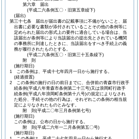
第六章
届出
(平成二六条例五〇・旧第五章繰下)
(届出)
第三十七条
届出が届出書の記載事項に不備がないこと、届
出書に必要な書類が添付されていることその他の条例等に
定められた届出の形式上の要件に適合している場合は、当
該届出が条例等により当該届出の提出先とされている機関
の事務所に到達したときに、当該届出をすべき手続上の義
務が履行されたものとする。
(平成二六条例五〇・旧第三十五条繰下)
附
則
(施行期日)
1
この条例は、平成十七年四月一日から施行する。
(経過措置)
2
この条例の施行の日の前日までに、合併前の青森市行政手
続条例
(平成八年青森市条例第二十三号)
又は浪岡町行政手
続条例
(平成八年浪岡町条例第十八号)
の規定によりなされ
た処分、手続その他の行為は、それぞれこの条例の相当規
定によりなされたものとみなす。
附
則
(平成二〇年三月
条例第七号)
(施行期日)
この条例は、公布の日から施行する。
附
則
(平成二六年一二月
条例第五〇号)
(施行期日)
1
この条例は、平成二十七年四月一日から施行する。