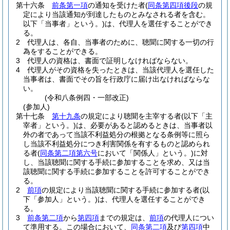
第十六条
前条第一項
の通知を受けた者
(
同条第四項後段
の規
定により当該通知が到達したものとみなされる者を含む。
以下「当事者」という。)
は、代理人を選任することができ
る。
2
代理人は、各自、当事者のために、聴聞に関する一切の行
為をすることができる。
3
代理人の資格は、書面で証明しなければならない。
4
代理人がその資格を失ったときは、当該代理人を選任した
当事者は、書面でその旨を行政庁に届け出なければならな
い。
(令和八条例四・一部改正)
(参加人)
第十七条
第十九条
の規定により聴聞を主宰する者
(以下「主
宰者」という。)
は、必要があると認めるときは、当事者以
外の者であって当該不利益処分の根拠となる条例等に照ら
し当該不利益処分につき利害関係を有するものと認められ
る者
(
同条第二項第六号
において「関係人」という。)
に対
し、当該聴聞に関する手続に参加することを求め、又は当
該聴聞に関する手続に参加することを許可することができ
る。
2
前項
の規定により当該聴聞に関する手続に参加する者
(以
下「参加人」という。)
は、代理人を選任することができ
る。
3
前条第二項
から
第四項
までの規定は、
前項
の代理人につい
て準用する。
この場合において、
同条第二項
及び
第四項
中