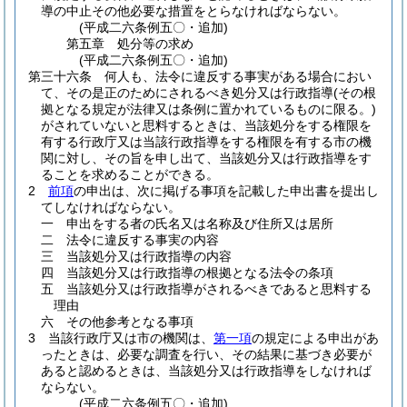
導の中止その他必要な措置をとらなければならない。
(平成二六条例五〇・追加)
第五章
処分等の求め
(平成二六条例五〇・追加)
第三十六条
何人も、法令に違反する事実がある場合におい
て、その是正のためにされるべき処分又は行政指導
(その根
拠となる規定が法律又は条例に置かれているものに限る。)
がされていないと思料するときは、当該処分をする権限を
有する行政庁又は当該行政指導をする権限を有する市の機
関に対し、その旨を申し出て、当該処分又は行政指導をす
ることを求めることができる。
2
前項
の申出は、次に掲げる事項を記載した申出書を提出し
てしなければならない。
一
申出をする者の氏名又は名称及び住所又は居所
二
法令に違反する事実の内容
三
当該処分又は行政指導の内容
四
当該処分又は行政指導の根拠となる法令の条項
五
当該処分又は行政指導がされるべきであると思料する
理由
六
その他参考となる事項
3
当該行政庁又は市の機関は、
第一項
の規定による申出があ
ったときは、必要な調査を行い、その結果に基づき必要が
あると認めるときは、当該処分又は行政指導をしなければ
ならない。
(平成二六条例五〇・追加)