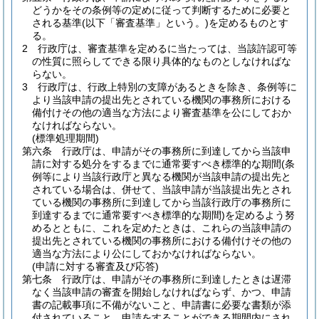
どうかをその条例等の定めに従って判断するために必要と
される基準
(以下「審査基準」という。)
を定めるものとす
る。
2
行政庁は、審査基準を定めるに当たっては、当該許認可等
の性質に照らしてできる限り具体的なものとしなければな
らない。
3
行政庁は、行政上特別の支障があるときを除き、条例等に
より当該申請の提出先とされている機関の事務所における
備付けその他の適当な方法により審査基準を公にしておか
なければならない。
(標準処理期間)
第六条
行政庁は、申請がその事務所に到達してから当該申
請に対する処分をするまでに通常要すべき標準的な期間
(条
例等により当該行政庁と異なる機関が当該申請の提出先と
されている場合は、併せて、当該申請が当該提出先とされ
ている機関の事務所に到達してから当該行政庁の事務所に
到達するまでに通常要すべき標準的な期間)
を定めるよう努
めるとともに、これを定めたときは、これらの当該申請の
提出先とされている機関の事務所における備付けその他の
適当な方法により公にしておかなければならない。
(申請に対する審査及び応答)
第七条
行政庁は、申請がその事務所に到達したときは遅滞
なく当該申請の審査を開始しなければならず、かつ、申請
書の記載事項に不備がないこと、申請書に必要な書類が添
付されていること、申請をすることができる期間内にされ