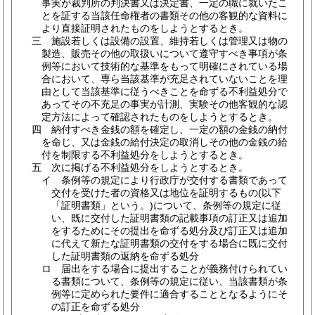
事実が裁判所の判決書又は決定書、一定の職に就いたこ
とを証する当該任命権者の書類その他の客観的な資料に
より直接証明されたものをしようとするとき。
三
施設若しくは設備の設置、維持若しくは管理又は物の
製造、販売その他の取扱いについて遵守すべき事項が条
例等において技術的な基準をもって明確にされている場
合において、専ら当該基準が充足されていないことを理
由として当該基準に従うべきことを命ずる不利益処分で
あってその不充足の事実が計測、実験その他客観的な認
定方法によって確認されたものをしようとするとき。
四
納付すべき金銭の額を確定し、一定の額の金銭の納付
を命じ、又は金銭の給付決定の取消しその他の金銭の給
付を制限する不利益処分をしようとするとき。
五
次に掲げる不利益処分をしようとするとき。
イ
条例等の規定により行政庁が交付する書類であって
交付を受けた者の資格又は地位を証明するもの
(以下
「証明書類」という。)
について、条例等の規定に従
い、既に交付した証明書類の記載事項の訂正又は追加
をするためにその提出を命ずる処分及び訂正又は追加
に代えて新たな証明書類の交付をする場合に既に交付
した証明書類の返納を命ずる処分
ロ
届出をする場合に提出することが義務付けられてい
る書類について、条例等の規定に従い、当該書類が条
例等に定められた要件に適合することとなるようにそ
の訂正を命ずる処分