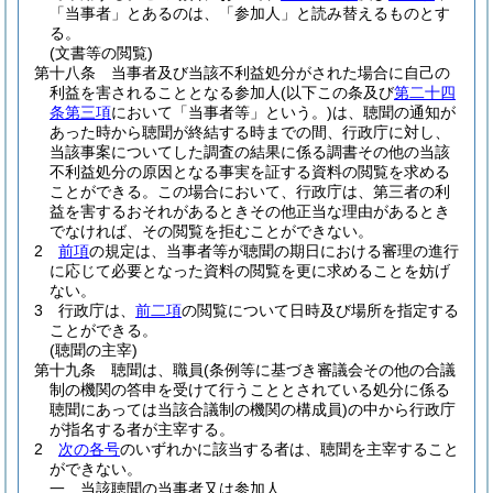
「当事者」とあるのは、「参加人」と読み替えるものとす
る。
(文書等の閲覧)
第十八条
当事者及び当該不利益処分がされた場合に自己の
利益を害されることとなる参加人
(以下この条及び
第二十四
条第三項
において「当事者等」という。)
は、聴聞の通知が
あった時から聴聞が終結する時までの間、行政庁に対し、
当該事案についてした調査の結果に係る調書その他の当該
不利益処分の原因となる事実を証する資料の閲覧を求める
ことができる。
この場合において、行政庁は、第三者の利
益を害するおそれがあるときその他正当な理由があるとき
でなければ、その閲覧を拒むことができない。
2
前項
の規定は、当事者等が聴聞の期日における審理の進行
に応じて必要となった資料の閲覧を更に求めることを妨げ
ない。
3
行政庁は、
前二項
の閲覧について日時及び場所を指定する
ことができる。
(聴聞の主宰)
第十九条
聴聞は、職員
(条例等に基づき審議会その他の合議
制の機関の答申を受けて行うこととされている処分に係る
聴聞にあっては当該合議制の機関の構成員)
の中から行政庁
が指名する者が主宰する。
2
次の各号
のいずれかに該当する者は、聴聞を主宰すること
ができない。
一
当該聴聞の当事者又は参加人