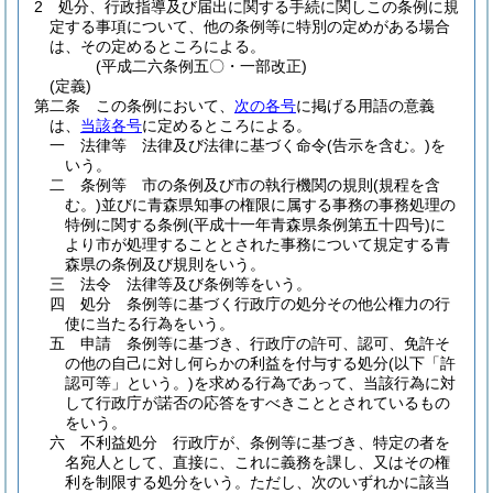
2
処分、行政指導及び届出に関する手続に関しこの条例に規
定する事項について、他の条例等に特別の定めがある場合
は、その定めるところによる。
(平成二六条例五〇・一部改正)
(定義)
第二条
この条例において、
次の各号
に掲げる用語の意義
は、
当該各号
に定めるところによる。
一
法律等 法律及び法律に基づく命令
(告示を含む。)
を
いう。
二
条例等 市の条例及び市の執行機関の規則
(規程を含
む。)
並びに青森県知事の権限に属する事務の事務処理の
特例に関する条例
(平成十一年青森県条例第五十四号)
に
より市が処理することとされた事務について規定する青
森県の条例及び規則をいう。
三
法令 法律等及び条例等をいう。
四
処分 条例等に基づく行政庁の処分その他公権力の行
使に当たる行為をいう。
五
申請 条例等に基づき、行政庁の許可、認可、免許そ
の他の自己に対し何らかの利益を付与する処分
(以下「許
認可等」という。)
を求める行為であって、当該行為に対
して行政庁が諾否の応答をすべきこととされているもの
をいう。
六
不利益処分 行政庁が、条例等に基づき、特定の者を
名宛人として、直接に、これに義務を課し、又はその権
利を制限する処分をいう。
ただし、次のいずれかに該当