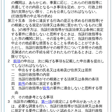
の機関は、あらかじめ、事案に応じ、これらの行政指導に
共通してその内容となるべき事項を定め、かつ、行政上特
別の支障がない限り、これを公表しなければならない。
(行政指導の中止等の求め)
第三十五条
法令に違反する行為の是正を求める行政指導
(そ
の根拠となる規定が法律又は条例に置かれているものに限
る。)
の相手方は、当該行政指導が当該法律又は条例に規定
する要件に適合しないと思料するときは、当該行政指導を
した市の機関に対し、その旨を申し出て、当該行政指導の
中止その他必要な措置をとることを求めることができる。
ただし、当該行政指導がその相手方について弁明その他意
見陳述のための手続を経てされたものであるときは、この
限りでない。
2
前項
の申出は、次に掲げる事項を記載した申出書を提出し
てしなければならない。
一
申出をする者の氏名又は名称及び住所又は居所
二
当該行政指導の内容
三
当該行政指導がその根拠とする法律又は条例の条項
四
前号
の条項に規定する要件
五
当該行政指導が
前号
の要件に適合しないと思料する理
由
六
その他参考となる事項
3
当該市の機関は、
第一項
の規定による申出があったとき
は、必要な調査を行い、当該行政指導が当該法律又は条例
に規定する要件に適合しないと認めるときは、当該行政指