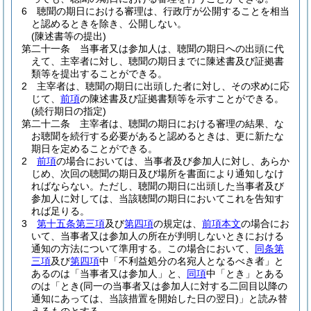
6
聴聞の期日における審理は、行政庁が公開することを相当
と認めるときを除き、公開しない。
(陳述書等の提出)
第二十一条
当事者又は参加人は、聴聞の期日への出頭に代
えて、主宰者に対し、聴聞の期日までに陳述書及び証拠書
類等を提出することができる。
2
主宰者は、聴聞の期日に出頭した者に対し、その求めに応
じて、
前項
の陳述書及び証拠書類等を示すことができる。
(続行期日の指定)
第二十二条
主宰者は、聴聞の期日における審理の結果、な
お聴聞を続行する必要があると認めるときは、更に新たな
期日を定めることができる。
2
前項
の場合においては、当事者及び参加人に対し、あらか
じめ、次回の聴聞の期日及び場所を書面により通知しなけ
ればならない。
ただし、聴聞の期日に出頭した当事者及び
参加人に対しては、当該聴聞の期日においてこれを告知す
れば足りる。
3
第十五条第三項
及び
第四項
の規定は、
前項本文
の場合にお
いて、当事者又は参加人の所在が判明しないときにおける
通知の方法について準用する。
この場合において、
同条第
三項
及び
第四項
中「不利益処分の名宛人となるべき者」と
あるのは「当事者又は参加人」と、
同項
中「とき」とある
のは「とき
(同一の当事者又は参加人に対する二回目以降の
通知にあっては、当該措置を開始した日の翌日)
」と読み替