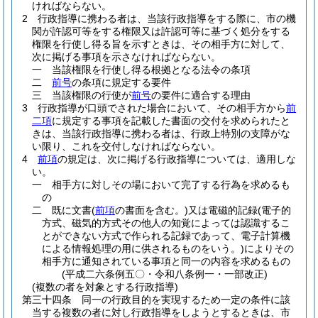
ければならない。
2
行政指導に携わる者は、当該行政指導をする際に、市の機
関が許認可等をする権限又は許認可等に基づく処分をする
権限を行使し得る旨を示すときは、その相手方に対して、
次に掲げる事項を示さなければならない。
一
当該権限を行使し得る根拠となる法令の条項
二
前号
の条項に規定する要件
三
当該権限の行使が
前号
の要件に適合する理由
3
行政指導が口頭でされた場合において、その相手方から
前
二項
に規定する事項を記載した書面の交付を求められたと
きは、当該行政指導に携わる者は、行政上特別の支障がな
い限り、これを交付しなければならない。
4
前項
の規定は、次に掲げる行政指導については、適用しな
い。
一
相手方に対しその場において完了する行為を求めるも
の
二
既に文書
(
前項
の書面を含む。)
又は電磁的記録
(電子的
方式、磁気的方式その他人の知覚によっては認識するこ
とができない方式で作られる記録であって、電子計算機
による情報処理の用に供されるものをいう。)
によりその
相手方に通知されている事項と同一の内容を求めるもの
(平成二六条例五〇・令和八条例一・一部改正)
(複数の者を対象とする行政指導)
第三十四条
同一の行政目的を実現するため一定の条件に該
当する複数の者に対し行政指導をしようとするときは、市