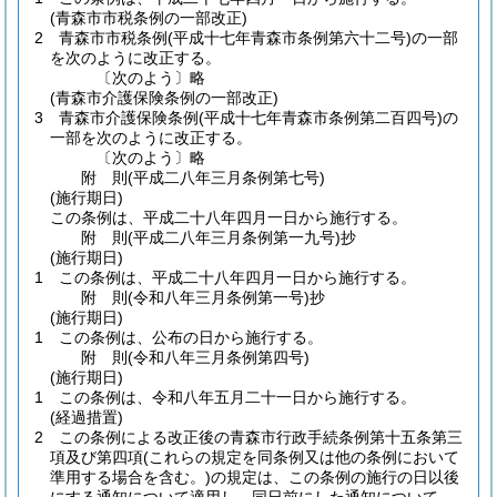
(青森市市税条例の一部改正)
2
青森市市税条例
(平成十七年青森市条例第六十二号)
の一部
を次のように改正する。
〔次のよう〕略
(青森市介護保険条例の一部改正)
3
青森市介護保険条例
(平成十七年青森市条例第二百四号)
の
一部を次のように改正する。
〔次のよう〕略
附
則
(平成二八年三月
条例第七号)
(施行期日)
この条例は、平成二十八年四月一日から施行する。
附
則
(平成二八年三月
条例第一九号)
抄
(施行期日)
1
この条例は、平成二十八年四月一日から施行する。
附
則
(令和八年三月
条例第一号)
抄
(施行期日)
1
この条例は、公布の日から施行する。
附
則
(令和八年三月
条例第四号)
(施行期日)
1
この条例は、令和八年五月二十一日から施行する。
(経過措置)
2
この条例による改正後の青森市行政手続条例第十五条第三
項及び第四項
(これらの規定を同条例又は他の条例において
準用する場合を含む。)
の規定は、この条例の施行の日以後