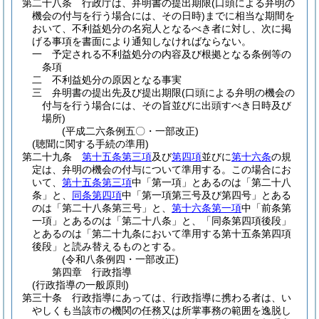
第二十八条
行政庁は、弁明書の提出期限
(口頭による弁明の
機会の付与を行う場合には、その日時)
までに相当な期間を
おいて、不利益処分の名宛人となるべき者に対し、次に掲
げる事項を書面により通知しなければならない。
一
予定される不利益処分の内容及び根拠となる条例等の
条項
二
不利益処分の原因となる事実
三
弁明書の提出先及び提出期限
(口頭による弁明の機会の
付与を行う場合には、その旨並びに出頭すべき日時及び
場所)
(平成二六条例五〇・一部改正)
(聴聞に関する手続の準用)
第二十九条
第十五条第三項
及び
第四項
並びに
第十六条
の規
定は、弁明の機会の付与について準用する。
この場合にお
いて、
第十五条第三項
中「第一項」とあるのは「第二十八
条」と、
同条第四項
中「第一項第三号及び第四号」とある
のは「第二十八条第三号」と、
第十六条第一項
中「前条第
一項」とあるのは「第二十八条」と、「同条第四項後段」
とあるのは「第二十九条において準用する第十五条第四項
後段」と読み替えるものとする。
(令和八条例四・一部改正)
第四章
行政指導
(行政指導の一般原則)
第三十条
行政指導にあっては、行政指導に携わる者は、い
やしくも当該市の機関の任務又は所掌事務の範囲を逸脱し