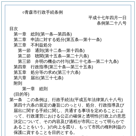
○青森市行政手続条例
平成十七年四月一日
条例第二十八号
目次
第一章
総則
(第一条―第四条)
第二章
申請に対する処分
(第五条―第十一条)
第三章
不利益処分
第一節
通則
(第十二条―第十四条)
第二節
聴聞
(第十五条―第二十六条)
第三節
弁明の機会の付与
(第二十七条―第二十九条)
第四章
行政指導
(第三十条―第三十五条)
第五章
処分等の求め
(第三十六条)
第六章
届出
(第三十七条)
附則
第一章
総則
(目的等)
第一条
この条例は、行政手続法
(平成五年法律第八十八号)
第四十六条の規定の趣旨にのっとり、処分、行政指導及び
届出に関する手続に関し、共通する事項を定めることによ
って、行政運営における公正の確保と透明性
(行政上の意思
決定について、その内容及び過程が市民にとって明らかで
あることをいう。)
の向上を図り、もって市民の権利利益の
保護に資することを目的とする。