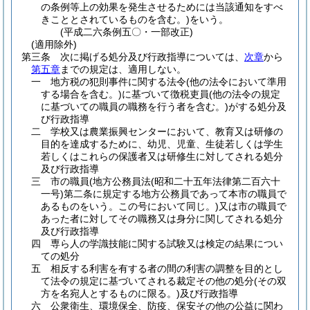
の条例等上の効果を発生させるためには当該通知をすべ
きこととされているものを含む。)
をいう。
(平成二六条例五〇・一部改正)
(適用除外)
第三条
次に掲げる処分及び行政指導については、
次章
から
第五章
までの規定は、適用しない。
一
地方税の犯則事件に関する法令
(他の法令において準用
する場合を含む。)
に基づいて徴税吏員
(他の法令の規定
に基づいての職員の職務を行う者を含む。)
がする処分及
び行政指導
二
学校又は農業振興センターにおいて、教育又は研修の
目的を達成するために、幼児、児童、生徒若しくは学生
若しくはこれらの保護者又は研修生に対してされる処分
及び行政指導
三
市の職員
(地方公務員法
(昭和二十五年法律第二百六十
一号)
第二条に規定する地方公務員であって本市の職員で
あるものをいう。この号において同じ。)
又は市の職員で
あった者に対してその職務又は身分に関してされる処分
及び行政指導
四
専ら人の学識技能に関する試験又は検定の結果につい
ての処分
五
相反する利害を有する者の間の利害の調整を目的とし
て法令の規定に基づいてされる裁定その他の処分
(その双
方を名宛人とするものに限る。)
及び行政指導
六
公衆衛生、環境保全、防疫、保安その他の公益に関わ