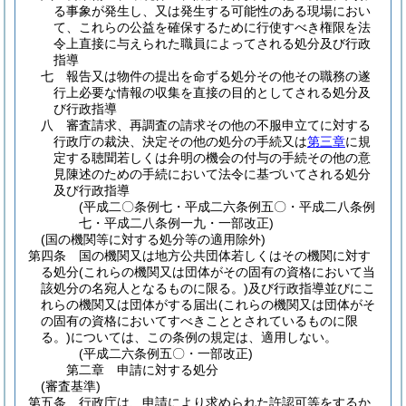
る事象が発生し、又は発生する可能性のある現場におい
て、これらの公益を確保するために行使すべき権限を法
令上直接に与えられた職員によってされる処分及び行政
指導
七
報告又は物件の提出を命ずる処分その他その職務の遂
行上必要な情報の収集を直接の目的としてされる処分及
び行政指導
八
審査請求、再調査の請求その他の不服申立てに対する
行政庁の裁決、決定その他の処分の手続又は
第三章
に規
定する聴聞若しくは弁明の機会の付与の手続その他の意
見陳述のための手続において法令に基づいてされる処分
及び行政指導
(平成二〇条例七・平成二六条例五〇・平成二八条例
七・平成二八条例一九・一部改正)
(国の機関等に対する処分等の適用除外)
第四条
国の機関又は地方公共団体若しくはその機関に対す
る処分
(これらの機関又は団体がその固有の資格において当
該処分の名宛人となるものに限る。)
及び行政指導並びにこ
れらの機関又は団体がする届出
(これらの機関又は団体がそ
の固有の資格においてすべきこととされているものに限
る。)
については、この条例の規定は、適用しない。
(平成二六条例五〇・一部改正)
第二章
申請に対する処分
(審査基準)
第五条
行政庁は、申請により求められた許認可等をするか