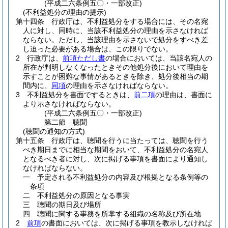
(平成二六条例五〇・一部改正)
(不利益処分の理由の提示)
第十四条
行政庁は、不利益処分をする場合には、その名宛
人に対し、同時に、当該不利益処分の理由を示さなければ
ならない。
ただし、当該理由を示さないで処分をすべき差
し迫った必要がある場合は、この限りでない。
2
行政庁は、
前項ただし書
の場合においては、当該名宛人の
所在が判明しなくなったときその他処分後において理由を
示すことが困難な事情があるときを除き、処分後相当の期
間内に、
同項
の理由を示さなければならない。
3
不利益処分を書面でするときは、
前二項
の理由は、書面に
より示さなければならない。
(平成二六条例五〇・一部改正)
第二節
聴聞
(聴聞の通知の方式)
第十五条
行政庁は、聴聞を行うに当たっては、聴聞を行う
べき期日までに相当な期間をおいて、不利益処分の名宛人
となるべき者に対し、次に掲げる事項を書面により通知し
なければならない。
一
予定される不利益処分の内容及び根拠となる条例等の
条項
二
不利益処分の原因となる事実
三
聴聞の期日及び場所
四
聴聞に関する事務を所掌する組織の名称及び所在地
2
前項
の書面においては、次に掲げる事項を教示しなければ