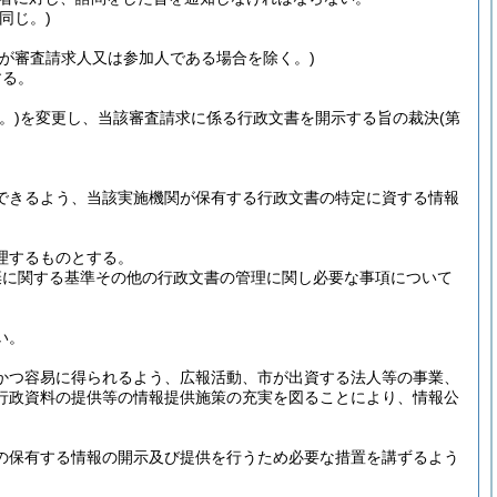
同じ。)
者が審査請求人又は参加人である場合を除く。)
する。
。)
を変更し、当該審査請求に係る行政文書を開示する旨の裁決
(第
できるよう、当該実施機関が保有する行政文書の特定に資する情報
。
理するものとする。
棄に関する基準その他の行政文書の管理に関し必要な事項について
い。
かつ容易に得られるよう、広報活動、市が出資する法人等の事業、
行政資料の提供等の情報提供施策の充実を図ることにより、情報公
の保有する情報の開示及び提供を行うため必要な措置を講ずるよう