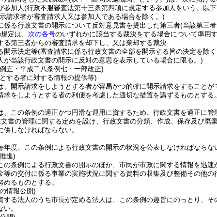
び参加人
(行政不服審査法第十三条第四項に規定する参加人をいう。以下
開示請求者が審査請求人又は参加人である場合を除く。)
に係る行政文書の開示について反対意見書を提出した第三者
(当該第三
の規定は、
次の各号
のいずれかに該当する裁決をする場合について準用
する第三者からの審査請求を却下し、又は棄却する裁決
る開示決定等
(審査請求に係る行政文書の全部を開示する旨の決定を除く
人が当該行政文書の開示に反対の意思を表示している場合に限る。)
条例五・平成二八条例七・一部改正)
うとする者に対する情報の提供等)
は、開示請求をしようとする者が容易かつ的確に開示請求をすることが
請求をしようとする者の利便を考慮した適切な措置を講ずるものとする
は、この条例の適正かつ円滑な運用に資するため、行政文書を適正に管
政文書の管理に関する定めを設け、行政文書の分類、作成、保存及び廃
に供しなければならない。
毎年度、この条例による行政文書の開示の状況を公表しなければならな
推進)
この条例による行政文書の開示のほか、市民が市政に関する情報を迅速
金等の交付に係る事業の実施状況に関する資料の収集及び整備その他の
努めるものとする。
の情報公開)
資する法人のうち市長が定める法人は、この条例の趣旨にのっとり、そ
ない。