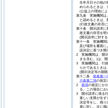
生年月日その他の
められるときは、
(公益上の理由によ
第九条
実施機関は
と認めるときは、
(行政文書の存否に
第十条
開示請求に
政文書の存否を明
(開示請求に対する
第十一条
実施機関
及び場所を書面に
該決定に基づき開
2
実施機関は、開
きを含む。)
は、開
3
実施機関は、行
らかであるときは
(開示決定等の期限
第十二条
前条第一
六条第二項
の規定
2
前項
の規定にか
る。
この場合にお
3
開示請求に係る
著しい支障が生ず
決定等をし、残り
者に対し、次に掲