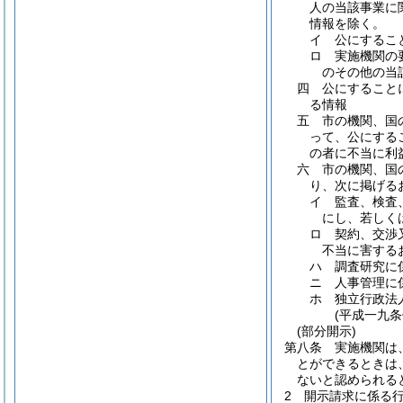
人の当該事業に
情報を除く。
イ
公にするこ
ロ
実施機関の
のその他の当
四
公にすること
る情報
五
市の機関、国
って、公にする
の者に不当に利
六
市の機関、国
り、次に掲げる
イ
監査、検査
にし、若しく
ロ
契約、交渉
不当に害する
ハ
調査研究に
ニ
人事管理に
ホ
独立行政法
(平成一九
(部分開示)
第八条
実施機関は
とができるときは
ないと認められる
2
開示請求に係る