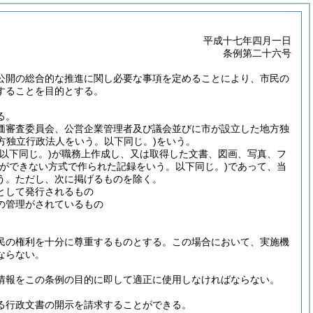
平成十七年四月一日
条例第二十六号
公開の総合的な推進に関し必要な事項を定めることにより、市民の
することを目的とする。
る。
価審査委員会、公営企業管理者及び議会並びに市が設立した地方独
方独立行政法人をいう。以下同じ。)
をいう。
以下同じ。)
が職務上作成し、又は取得した文書、図画、写真、フ
ができない方式で作られた記録をいう。以下同じ。)
であって、当
う。
ただし、次に掲げるものを除く。
として発行されるもの
の管理がされているもの
民の権利を十分に尊重するものとする。
この場合において、実施機
ならない。
情報をこの条例の目的に即して適正に使用しなければならない。
る行政文書の開示を請求することができる。