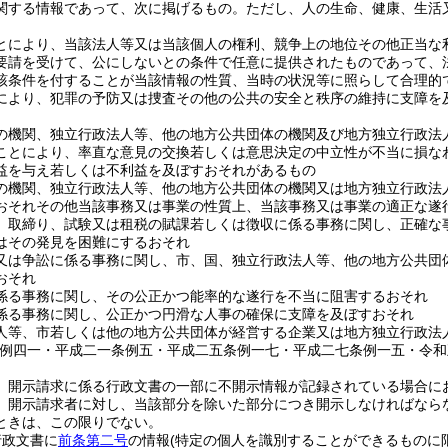
関する情報であって、次に掲げるもの。
ただし、人の生命、健康、生活
とにより、当該法人等又は当該個人の権利、競争上の地位その他正当な
要請を受けて、公にしないとの条件で任意に提供されたものであって、
該条件を付することが当該情報の性質、当時の状況等に照らして合理的
により、犯罪の予防又は捜査その他の公共の安全と秩序の維持に支障を
の機関、独立行政法人等、他の地方公共団体の機関及び地方独立行政法
ことにより、率直な意見の交換若しくは意思決定の中立性が不当に損な
益を与え若しくは不利益を及ぼすおそれがあるもの
の機関、独立行政法人等、他の地方公共団体の機関又は地方独立行政法
おそれその他当該事務又は事業の性質上、当該事務又は事業の適正な遂
、取締り、試験又は租税の賦課若しくは徴収に係る事務に関し、正確な
はその発見を困難にするおそれ
又は争訟に係る事務に関し、市、国、独立行政法人等、他の地方公共団
おそれ
係る事務に関し、その公正かつ能率的な遂行を不当に阻害するおそれ
係る事務に関し、公正かつ円滑な人事の確保に支障を及ぼすおそれ
人等、市若しくは他の地方公共団体が経営する企業又は地方独立行政法
条例四一・平成二一条例五・平成二五条例一七・平成二七条例一五・令和
、開示請求に係る行政文書の一部に不開示情報が記録されている場合に
、開示請求者に対し、当該部分を除いた部分につき開示しなければなら
ときは、この限りでない。
行政文書に
前条第二号
の情報
(特定の個人を識別することができるものに