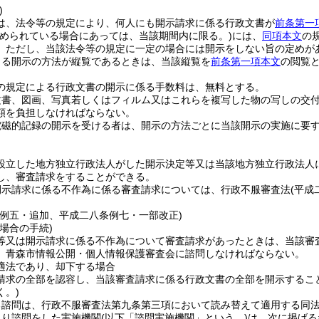
)
は、法令等の規定により、何人にも開示請求に係る行政文書が
前条第一
定められている場合にあっては、当該期間内に限る。)
には、
同項本文
の
。
ただし、当該法令等の規定に一定の場合には開示をしない旨の定めが
よる開示の方法が縦覧であるときは、当該縦覧を
前条第一項本文
の閲覧
の規定による行政文書の開示に係る手数料は、無料とする。
文書、図画、写真若しくはフィルム又はこれらを複写した物の写しの交
額を負担しなければならない。
電磁的記録の開示を受ける者は、開示の方法ごとに当該開示の実施に要
設立した地方独立行政法人がした開示決定等又は当該地方独立行政法人
し、審査請求をすることができる。
開示請求に係る不作為に係る審査請求については、行政不服審査法
(平成
条例五・追加、平成二八条例七・一部改正)
場合の手続)
等又は開示請求に係る不作為について審査請求があったときは、当該審
、青森市情報公開・個人情報保護審査会に諮問しなければならない。
適法であり、却下する場合
請求の全部を認容し、当該審査請求に係る行政文書の全部を開示するこ
く。)
る諮問は、行政不服審査法第九条第三項において読み替えて適用する同
より諮問をした実施機関
(以下「諮問実施機関」という。)
は、次に掲げる