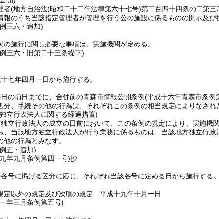
公開)
理者
(地方自治法
(昭和二十二年法律第六十七号)
第二百四十四条の二第三
情報のうち当該指定管理者が管理を行う公の施設に係るものの開示及び
例三六・追加)
例の施行に関し必要な事項は、実施機関が定める。
条例三六・旧第二十三条繰下)
成十七年四月一日から施行する。
の日の前日までに、合併前の青森市情報公開条例
(平成十六年青森市条例
処分、手続その他の行為は、それぞれこの条例の相当規定によりなされ
方独立行政法人に関する経過措置)
方独立行政法人の成立の日前において、この条例の規定により、実施機
ち、当該地方独立行政法人が行う業務に係るものは、当該地方独立行政
の他の行為とみなす。
例五・追加)
一九年九月
条例第四一号)
抄
の各号に掲げる区分に応じ、それぞれ当該各号に定める日から施行する
規定以外の規定及び次項の規定 平成十九年十月一日
二一年三月
条例第五号)