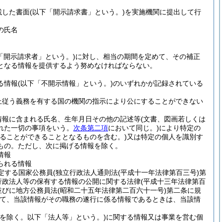
載した書面
(以下「開示請求書」という。)
を実施機関に提出して行
の氏名
「開示請求者」という。)
に対し、相当の期間を定めて、その補正
となる情報を提供するよう努めなければならない。
る情報
(以下「不開示情報」という。)
のいずれかが記録されている
上従う義務を有する国の機関の指示により公にすることができない
情報に含まれる氏名、生年月日その他の記述等
(文書、図画若しくは
れた一切の事項をいう。
次条第二項
において同じ。)
により特定の
ることができることとなるものを含む。)
又は特定の個人を識別す
もの。
ただし、次に掲げる情報を除く。
情報
られる情報
定する国家公務員
(独立行政法人通則法
(平成十一年法律第百三号)
第
行政法人等の保有する情報の公開に関する法律
(平成十三年法律第百
並びに地方公務員法
(昭和二十五年法律第二百六十一号)
第二条に規
て、当該情報がその職務の遂行に係る情報であるときは、当該情
を除く。以下「法人等」という。)
に関する情報又は事業を営む個