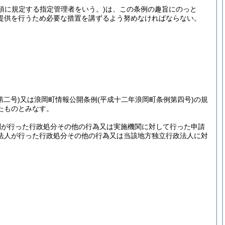
項に規定する指定管理者をいう。)
は、この条例の趣旨にのっと
提供を行うため必要な措置を講ずるよう努めなければならない。
第二号)
又は浪岡町情報公開条例
(平成十二年浪岡町条例第四号)
の規
たものとみなす。
関が行った行政処分その他の行為又は実施機関に対して行った申請
法人が行った行政処分その他の行為又は当該地方独立行政法人に対
。