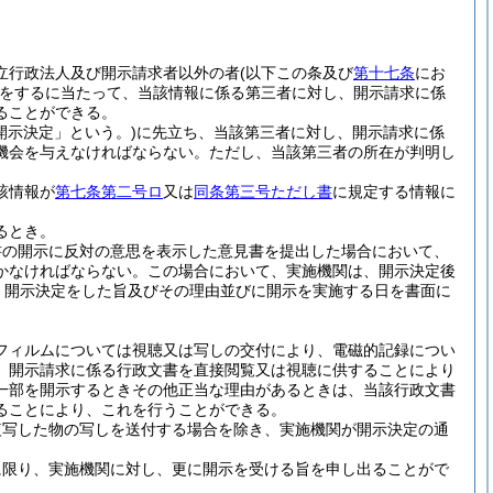
立行政法人及び開示請求者以外の者
(以下この条及び
第十七条
にお
をするに当たって、当該情報に係る第三者に対し、開示請求に係
ることができる。
開示決定」という。)
に先立ち、当該第三者に対し、開示請求に係
機会を与えなければならない。
ただし、当該第三者の所在が判明し
該情報が
第七条第二号ロ
又は
同条第三号ただし書
に規定する情報に
るとき。
書の開示に反対の意思を表示した意見書を提出した場合において、
かなければならない。
この場合において、実施機関は、開示決定後
、開示決定をした旨及びその理由並びに開示を実施する日を書面に
フィルムについては視聴又は写しの交付により、電磁的記録につい
、開示請求に係る行政文書を直接閲覧又は視聴に供することにより
一部を開示するときその他正当な理由があるときは、当該行政文書
ることにより、これを行うことができる。
複写した物の写しを送付する場合を除き、実施機関が開示決定の通
に限り、実施機関に対し、更に開示を受ける旨を申し出ることがで