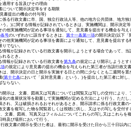
を適用する旨及びその理由
書について開示決定等をする期限
意見書提出の機会の付与等)
に係る行政文書に市、国、独立行政法人等、他の地方公共団体、地方独
いう。)
に関する情報が記録されているときは、実施機関は、開示決定等
その他実施機関が定める事項を通知して、意見書を提出する機会を与え
の各号
のいずれかに該当するときは、
第十一条第一項
の開示決定
(以下「
その他実施機関が定める事項を書面により通知して、意見書を提出する
限りでない。
る情報が記録されている行政文書を開示しようとする場合であって、当
られるとき。
る情報が記録されている行政文書を
第九条
の規定により開示しようとす
二項
の規定により意見書の提出の機会を与えられた第三者が当該行政文
きは、開示決定の日と開示を実施する日との間に少なくとも二週間を置
書
(
第十七条
において「反対意見書」という。)
を提出した第三者に対し
ばならない。
の開示は、文書、図画又は写真については閲覧又は写しの交付により、
報化の進展状況等を勘案して実施機関が定める方法により行う。
ただし
損され、又は破損されるおそれがあるとき、開示請求に係る行政文書の
政文書を複写した物を閲覧若しくは視聴に供し、又はその写しを交付す
は、文書、図画、写真又はフィルムについてこれらの写し又はこれらを
日時及び場所において行う。
き行政文書の開示を受けた者は、最初に開示を受けた日から三十日以内