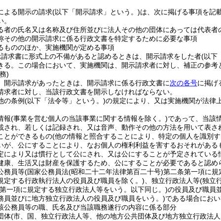
による開示の請求
(以下「開示請求」という。)
は、次に掲げる事項を記
い。
る者の氏名又は名称及び住所並びに法人その他の団体にあっては代表者
称その他の開示請求に係る行政文書を特定するために必要な事項
るもののほか、実施機関が定める事項
示請求書に形式上の不備があると認めるときは、開示請求をした者
(以下
きる。
この場合において、実施機関は、開示請求者に対し、補正の参考
務)
、開示請求があったときは、開示請求に係る行政文書に
次の各号
に掲げ
請求者に対し、当該行政文書を開示しなければならない。
他の条例
(以下「法令等」という。)
の規定により、又は実施機関が法律
情報
(事業を営む個人の当該事業に関する情報を除く。)
であって、当該
載され、若しくは記録され、又は音声、動作その他の方法を用いて表さ
ことができるもの
(他の情報と照合することにより、特定の個人を識別す
いが、公にすることにより、なお個人の権利利益を害するおそれがある
定により又は慣行として公にされ、又は公にすることが予定されている
健康、生活又は財産を保護するため、公にすることが必要であると認め
公務員等
(国家公務員法
(昭和二十二年法律第百二十号)
第二条第一項に規
規定する行政執行法人の役員及び職員を除く。)
、独立行政法人等
(独立
第一項に規定する独立行政法人等をいう。以下同じ。)
の役員及び職員
務員並びに地方独立行政法人の役員及び職員をいう。)
である場合におい
該公務員等の職、氏名及び当該職務遂行の内容に係る部分
団体
(市、国、独立行政法人等、他の地方公共団体及び地方独立行政法人