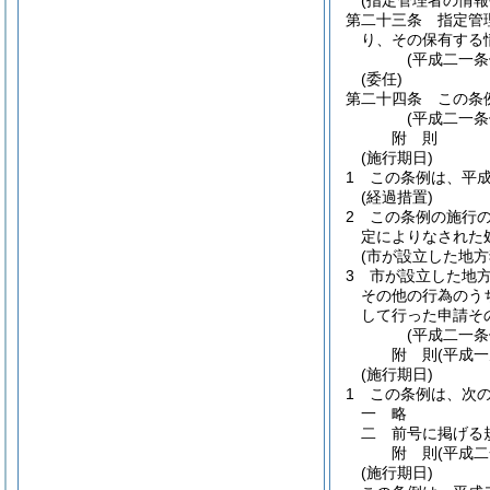
(指定管理者の情報
第二十三条
指定管
り、その保有する
(平成二一条
(委任)
第二十四条
この条
(平成二一
附
則
(施行期日)
1
この条例は、平
(経過措置)
2
この条例の施行
定によりなされた
(市が設立した地
3
市が設立した地
その他の行為のう
して行った申請そ
(平成二一条
附
則
(平成
(施行期日)
1
この条例は、次
一
略
二
前号に掲げる
附
則
(平成
(施行期日)