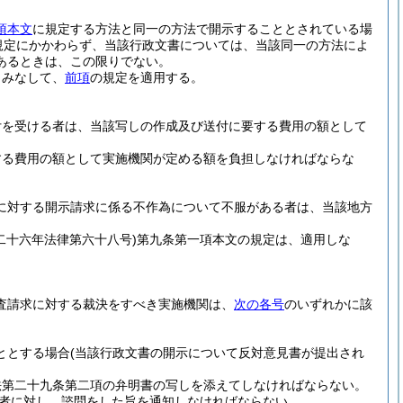
項本文
に規定する方法と同一の方法で開示することとされている場
規定にかかわらず、当該行政文書については、当該同一の方法によ
あるときは、この限りでない。
とみなして、
前項
の規定を適用する。
付を受ける者は、当該写しの作成及び送付に要する費用の額として
する費用の額として実施機関が定める額を負担しなければならな
に対する開示請求に係る不作為について不服がある者は、当該地方
二十六年法律第六十八号)
第九条第一項本文の規定は、適用しな
査請求に対する裁決をすべき実施機関は、
次の各号
のいずれかに該
ととする場合
(当該行政文書の開示について反対意見書が提出され
法第二十九条第二項の弁明書の写しを添えてしなければならない。
者に対し、諮問をした旨を通知しなければならない。