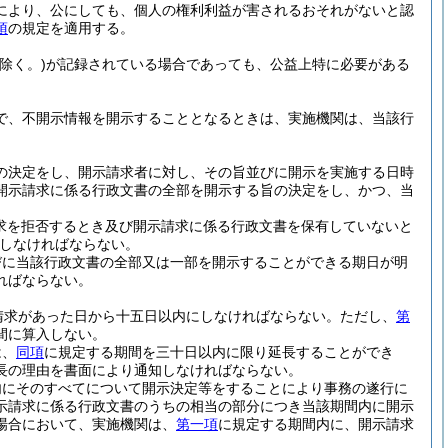
により、公にしても、個人の権利利益が害されるおそれがないと認
項
の規定を適用する。
除く。)
が記録されている場合であっても、公益上特に必要がある
で、不開示情報を開示することとなるときは、実施機関は、当該行
の決定をし、開示請求者に対し、その旨並びに開示を実施する日時
開示請求に係る行政文書の全部を開示する旨の決定をし、かつ、当
求を拒否するとき及び開示請求に係る行政文書を保有していないと
しなければならない。
びに当該行政文書の全部又は一部を開示することができる期日が明
ればならない。
請求があった日から十五日以内にしなければならない。
ただし、
第
間に算入しない。
は、
同項
に規定する期間を三十日以内に限り延長することができ
長の理由を書面により通知しなければならない。
内にそのすべてについて開示決定等をすることにより事務の遂行に
示請求に係る行政文書のうちの相当の部分につき当該期間内に開示
場合において、実施機関は、
第一項
に規定する期間内に、開示請求