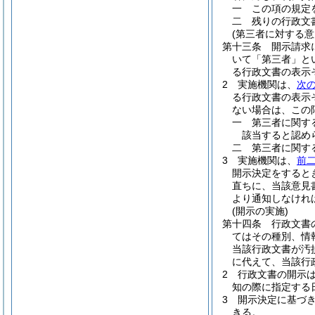
一
この項の規定
二
残りの行政文
(第三者に対する
第十三条
開示請求
いて「第三者」と
る行政文書の表示
2
実施機関は、
次
る行政文書の表示
ない場合は、この
一
第三者に関す
該当すると認め
二
第三者に関す
3
実施機関は、
前
開示決定をすると
直ちに、当該意見
より通知しなけれ
(開示の実施)
第十四条
行政文書
てはその種別、情
当該行政文書が汚
に代えて、当該行
2
行政文書の開示
知の際に指定する
3
開示決定に基づ
きる。