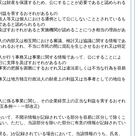
又は財産を保護するため、公にすることが必要であると認められる
利益を害するおそれがあるもの
法人等又は個人における通例として公にしないこととされているも
であると認められるもの
及ぼすおそれがあると実施機関が認めることにつき相当の理由があ
人の内部又は相互間における審議、検討又は協議に関する情報であ
われるおそれ、不当に市民の間に混乱を生じさせるおそれ又は特定
人が行う事務又は事業に関する情報であって、公にすることによ
行に支障を及ぼすおそれがあるもの
事実の把握を困難にするおそれ又は違法若しくは不当な行為を容易
体又は地方独立行政法人の財産上の利益又は当事者としての地位を
人に係る事業に関し、その企業経営上の正当な利益を害するおそれ
五条例一・一部改正)
おいて、不開示情報が記録されている部分を容易に区分して除くこ
ない。
ただし、当該部分を除いた部分に有意の情報が記録されてい
限る。)
が記録されている場合において、当該情報のうち、氏名、