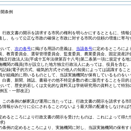
公開条例
、行政文書の開示を請求する市民の権利を明らかにするとともに、情報
進し、もって公正な市政の確保と市政に対する市民の信頼の増進に寄与
おいて、
次の各号
に掲げる用語の意義は、
当該各号
に定めるところによ
長、教育委員会、選挙管理委員会、監査委員、農業委員会、固定資産評
方独立行政法人法
(平成十五年法律第百十八号)
第二条第一項に規定する地
施機関の職員
(市が設立した地方独立行政法人にあっては、役員を含む。
的記録
(電子的方式、磁気的方式その他人の知覚によっては認識すること
員が組織的に用いるものとして、当該実施機関が保有しているものをい
、白書、新聞、雑誌、書籍その他不特定多数の者に販売することを目的
おいて、歴史的若しくは文化的な資料又は学術研究用の資料として特別
条例五・一部改正)
、この条例の解釈及び運用に当たっては、行政文書の開示を請求する市
る情報がみだりに公にされることのないよう最大限の配慮をしなければ
定めるところにより行政文書の開示を受けたものは、これによって得た
求)
の条例の定めるところにより、実施機関に対し、当該実施機関の保有す