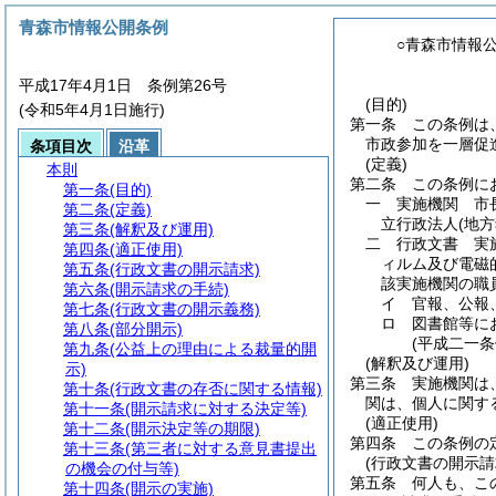
青森市情報公開条例
○青森市情報
平成17年4月1日 条例第26号
(目的)
(令和5年4月1日施行)
第一条
この条例は
市政参加を一層促
条項目次
沿革
(定義)
本則
第二条
この条例に
第一条
(目的)
一
実施機関 市
第二条
(定義)
立行政法人
(地
第三条
(解釈及び運用)
二
行政文書 実
第四条
(適正使用)
ィルム及び電磁
第五条
(行政文書の開示請求)
該実施機関の職
第六条
(開示請求の手続)
イ
官報、公報
第七条
(行政文書の開示義務)
ロ
図書館等に
第八条
(部分開示)
(平成二一
第九条
(公益上の理由による裁量的開
(解釈及び運用)
示)
第三条
実施機関は
第十条
(行政文書の存否に関する情報)
関は、個人に関す
第十一条
(開示請求に対する決定等)
(適正使用)
第十二条
(開示決定等の期限)
第四条
この条例の
第十三条
(第三者に対する意見書提出
(行政文書の開示請
の機会の付与等)
第五条
何人も、こ
第十四条
(開示の実施)