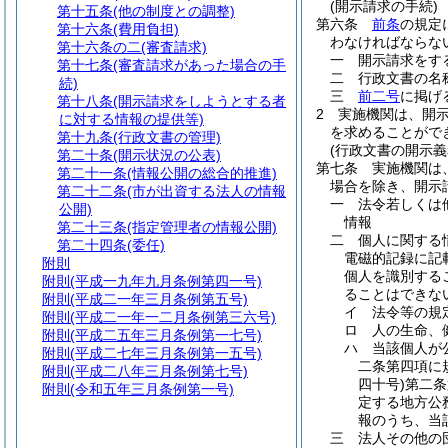
(開示請求の手続)
第十五条
(他の制度との調整)
第六条
前条
の規定
第十六条
(費用負担)
わなければならな
第十六条の二
(審査請求)
一
開示請求をす
第十七条
(審査請求があった場合の手
二
行政文書の名
続)
三
前二号
に掲げ
第十八条
(開示請求をしようとする者
2
実施機関は、開
に対する情報の提供等)
を求めることがで
第十九条
(行政文書の管理)
(行政文書の開示義
第二十条
(開示状況の公表)
第七条
実施機関は
第二十一条
(情報公開の総合的推進)
場合を除き、開示
第二十二条
(市が出資する法人の情報
一
法令若しくは
公開)
情報
第二十三条
(指定管理者の情報公開)
二
個人に関する
第二十四条
(委任)
電磁的記録に記
附則
個人を識別する
附則
(平成一九年九月条例第四一号)
ることはできな
附則
(平成二一年三月条例第五号)
イ
法令等の規
附則
(平成二一年一二月条例第三六号)
ロ
人の生命、
附則
(平成二五年三月条例第一七号)
ハ
当該個人が
附則
(平成二七年三月条例第一五号)
二条第四項に
附則
(平成二八年三月条例第七号)
四十号)
第二条
附則
(令和五年三月条例第一号)
定する地方公
報のうち、当
三
法人その他の