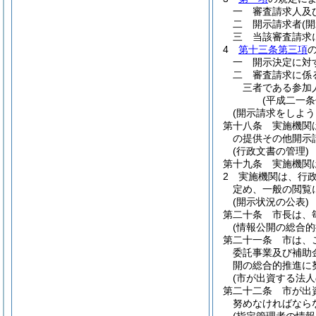
一
審査請求人及
二
開示請求者
(
三
当該審査請求
4
第十三条第三項
一
開示決定に対
二
審査請求に係
三者である参加
(平成二一
(開示請求をしよ
第十八条
実施機関
の提供その他開示
(行政文書の管理)
第十九条
実施機関
2
実施機関は、行
定め、一般の閲覧
(開示状況の公表)
第二十条
市長は、
(情報公開の総合的
第二十一条
市は、
委託事業及び補助
開の総合的推進に
(市が出資する法人
第二十二条
市が出
努めなければなら