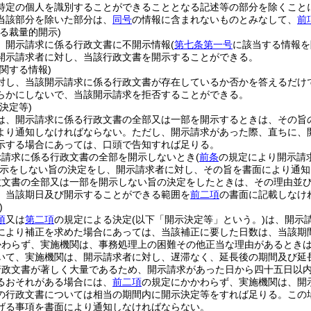
特定の個人を識別することができることとなる記述等の部分を除くこと
当該部分を除いた部分は、
同号
の情報に含まれないものとみなして、
前
る裁量的開示)
、開示請求に係る行政文書に不開示情報
(
第七条第一号
に該当する情報を
開示請求者に対し、当該行政文書を開示することができる。
関する情報)
対し、当該開示請求に係る行政文書が存在しているか否かを答えるだけ
らかにしないで、当該開示請求を拒否することができる。
決定等)
は、開示請求に係る行政文書の全部又は一部を開示するときは、その旨
より通知しなければならない。
ただし、開示請求があった際、直ちに、
示する場合にあっては、口頭で告知すれば足りる。
示請求に係る行政文書の全部を開示しないとき
(
前条
の規定により開示請
示をしない旨の決定をし、開示請求者に対し、その旨を書面により通知
政文書の全部又は一部を開示しない旨の決定をしたときは、その理由並
、当該期日及び開示することができる範囲を
前二項
の書面に記載しなけ
)
項
又は
第二項
の規定による決定
(以下「開示決定等」という。)
は、開示
により補正を求めた場合にあっては、当該補正に要した日数は、当該期
かわらず、実施機関は、事務処理上の困難その他正当な理由があるとき
いて、実施機関は、開示請求者に対し、遅滞なく、延長後の期間及び延
行政文書が著しく大量であるため、開示請求があった日から四十五日以
るおそれがある場合には、
前二項
の規定にかかわらず、実施機関は、開
の行政文書については相当の期間内に開示決定等をすれば足りる。
この
げる事項を書面により通知しなければならない。