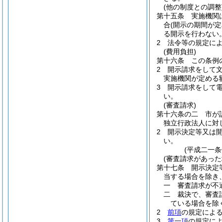
(他の制度との調整
第十五条
実施機関
合
(開示の期間が
る開示を行わない
2
法令等の規定に
(費用負担)
第十六条
この条例
2
開示請求をして
実施機関が定める
3
開示請求をして
い。
(審査請求)
第十六条の二
市が
独立行政法人に対
2
開示決定等又は
い。
(平成二一
(審査請求があった
第十七条
開示決定
当する場合を除き
一
審査請求が不
二
裁決で、審査
ている場合を除
2
前項
の規定によ
3
第一項
の規定に