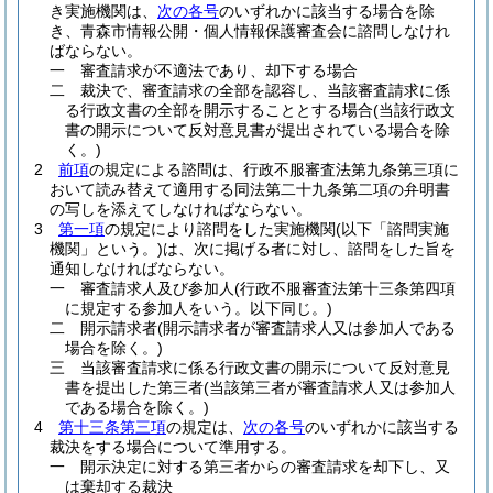
き実施機関は、
次の各号
のいずれかに該当する場合を除
き、青森市情報公開・個人情報保護審査会に諮問しなけれ
ばならない。
一
審査請求が不適法であり、却下する場合
二
裁決で、審査請求の全部を認容し、当該審査請求に係
る行政文書の全部を開示することとする場合
(当該行政文
書の開示について反対意見書が提出されている場合を除
く。)
2
前項
の規定による諮問は、行政不服審査法第九条第三項に
おいて読み替えて適用する同法第二十九条第二項の弁明書
の写しを添えてしなければならない。
3
第一項
の規定により諮問をした実施機関
(以下「諮問実施
機関」という。)
は、次に掲げる者に対し、諮問をした旨を
通知しなければならない。
一
審査請求人及び参加人
(行政不服審査法第十三条第四項
に規定する参加人をいう。以下同じ。)
二
開示請求者
(開示請求者が審査請求人又は参加人である
場合を除く。)
三
当該審査請求に係る行政文書の開示について反対意見
書を提出した第三者
(当該第三者が審査請求人又は参加人
である場合を除く。)
4
第十三条第三項
の規定は、
次の各号
のいずれかに該当する
裁決をする場合について準用する。
一
開示決定に対する第三者からの審査請求を却下し、又
は棄却する裁決