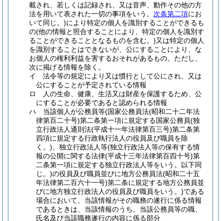
載され、若しくは記録され、又は音声、動作その他の方
法を用いて表された一切の事項をいう。
次条第二項
にお
いて同じ。)
により特定の個人を識別することができるも
の
(他の情報と照合することにより、特定の個人を識別す
ることができることとなるものを含む。)
又は特定の個人
を識別することはできないが、公にすることにより、な
お個人の権利利益を害するおそれがあるもの。
ただし、
次に掲げる情報を除く。
イ
法令等の規定により又は慣行として公にされ、又は
公にすることが予定されている情報
ロ
人の生命、健康、生活又は財産を保護するため、公
にすることが必要であると認められる情報
ハ
当該個人が公務員等
(国家公務員法
(昭和二十二年法
律第百二十号)
第二条第一項に規定する国家公務員
(独
立行政法人通則法
(平成十一年法律第百三号)
第二条第
四項に規定する行政執行法人の役員及び職員を除
く。)
、独立行政法人等
(独立行政法人等の保有する情
報の公開に関する法律
(平成十三年法律第百四十号)
第
二条第一項に規定する独立行政法人等をいう。以下同
じ。)
の役員及び職員並びに地方公務員法
(昭和二十五
年法律第二百六十一号)
第二条に規定する地方公務員並
びに地方独立行政法人の役員及び職員をいう。)
である
場合において、当該情報がその職務の遂行に係る情報
であるときは、当該情報のうち、当該公務員等の職、
氏名及び当該職務遂行の内容に係る部分