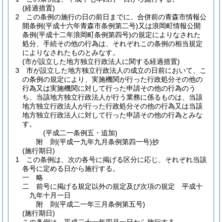
(経過措置)
2
この条例の施行の日の前日までに、合併前の青森市情報公
開条例
(平成十六年青森市条例第二号)
又は浪岡町情報公開
条例
(平成十二年浪岡町条例第四号)
の規定によりなされた
処分、手続その他の行為は、それぞれこの条例の相当規定
によりなされたものとみなす。
(市が設立した地方独立行政法人に関する経過措置)
3
市が設立した地方独立行政法人の成立の日前において、こ
の条例の規定により、実施機関が行った行政処分その他の
行為又は実施機関に対して行った申請その他の行為のう
ち、当該地方独立行政法人が行う業務に係るものは、当該
地方独立行政法人が行った行政処分その他の行為又は当該
地方独立行政法人に対して行った申請その他の行為とみな
す。
(平成二一条例五・追加)
附
則
(平成一九年九月
条例第四一号)
抄
(施行期日)
1
この条例は、次の各号に掲げる区分に応じ、それぞれ当該
各号に定める日から施行する。
一
略
二
前号に掲げる規定以外の規定及び次項の規定 平成十
九年十月一日
附
則
(平成二一年三月
条例第五号)
(施行期日)