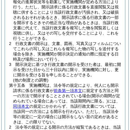
報化の進展状況等を勘案して実施機関が定める方法により
行う。
ただし、開示請求に係る行政文書を直接閲覧又は視
聴に供することにより当該行政文書が汚損され、又は破損
されるおそれがあるとき、開示請求に係る行政文書の一部
を開示するときその他正当な理由があるときは、当該行政
文書に代えて、当該行政文書を複写した物を閲覧若しくは
視聴に供し、又はその写しを交付することにより、これを
行うことができる。
2
行政文書の開示は、文書、図画、写真又はフィルムについ
てこれらの写し又はこれらを複写した物の写しを送付する
場合を除き、実施機関が開示決定の通知の際に指定する日
時及び場所において行う。
3
開示決定に基づき行政文書の開示を受けた者は、最初に開
示を受けた日から三十日以内に限り、実施機関に対し、更
に開示を受ける旨を申し出ることができる。
(他の制度との調整)
第十五条
実施機関は、法令等の規定により、何人にも開示
請求に係る行政文書が
前条第一項本文
に規定する方法と同
一の方法で開示することとされている場合
(開示の期間が定
められている場合にあっては、当該期間内に限る。)
には、
同項本文
の規定にかかわらず、当該行政文書については、
当該同一の方法による開示を行わない。
ただし、当該法令
等の規定に一定の場合には開示をしない旨の定めがあると
きは、この限りでない。
2
法令等の規定による開示の方法が縦覧であるときは、当該