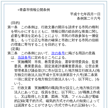
○青森市情報公開条例
平成十七年四月一日
条例第二十六号
(目的)
第一条
この条例は、行政文書の開示を請求する市民の権利
を明らかにするとともに、情報公開の総合的な推進に関し
必要な事項を定めることにより、市民の市政参加を一層促
進し、もって公正な市政の確保と市政に対する市民の信頼
の増進に寄与することを目的とする。
(定義)
第二条
この条例において、
次の各号
に掲げる用語の意義
は、
当該各号
に定めるところによる。
一
実施機関 市長、教育委員会、選挙管理委員会、監査
委員、農業委員会、固定資産評価審査委員会、公営企業
管理者及び議会並びに市が設立した地方独立行政法人
(地
方独立行政法人法
(平成十五年法律第百十八号)
第二条第
一項に規定する地方独立行政法人をいう。以下同じ。)
を
いう。
二
行政文書 実施機関の職員
(市が設立した地方独立行政
法人にあっては、役員を含む。以下同じ。)
が職務上作成
し、又は取得した文書、図画、写真、フィルム及び電磁
的記録
(電子的方式、磁気的方式その他人の知覚によって
は認識することができない方式で作られた記録をいう。