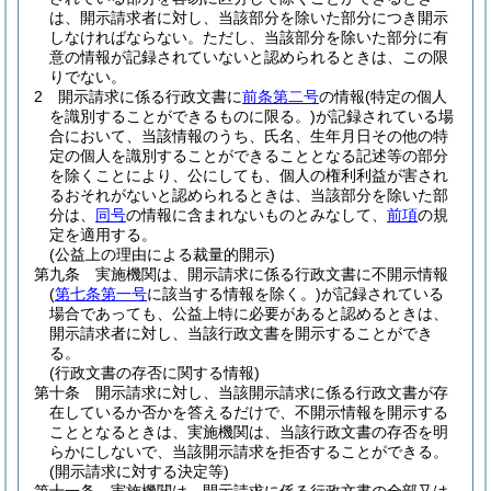
は、開示請求者に対し、当該部分を除いた部分につき開示
しなければならない。
ただし、当該部分を除いた部分に有
意の情報が記録されていないと認められるときは、この限
りでない。
2
開示請求に係る行政文書に
前条第二号
の情報
(特定の個人
を識別することができるものに限る。)
が記録されている場
合において、当該情報のうち、氏名、生年月日その他の特
定の個人を識別することができることとなる記述等の部分
を除くことにより、公にしても、個人の権利利益が害され
るおそれがないと認められるときは、当該部分を除いた部
分は、
同号
の情報に含まれないものとみなして、
前項
の規
定を適用する。
(公益上の理由による裁量的開示)
第九条
実施機関は、開示請求に係る行政文書に不開示情報
(
第七条第一号
に該当する情報を除く。)
が記録されている
場合であっても、公益上特に必要があると認めるときは、
開示請求者に対し、当該行政文書を開示することができ
る。
(行政文書の存否に関する情報)
第十条
開示請求に対し、当該開示請求に係る行政文書が存
在しているか否かを答えるだけで、不開示情報を開示する
こととなるときは、実施機関は、当該行政文書の存否を明
らかにしないで、当該開示請求を拒否することができる。
(開示請求に対する決定等)