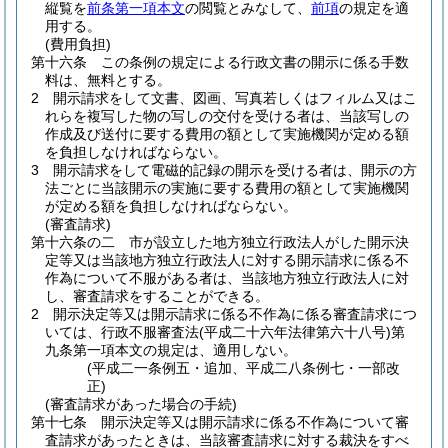
縦覧を
前条第一項本文
の閲覧とみなして、
前項
の規定を適
用する。
(費用負担)
第十六条
この条例の規定による行政文書の開示に係る手数
料は、無料とする。
2
開示請求をして文書、図画、写真若しくはフィルム又はこ
れらを複写した物の写しの交付を受ける者は、当該写しの
作成及び送付に要する費用の額として実施機関が定める額
を負担しなければならない。
3
開示請求をして電磁的記録の開示を受ける者は、開示の方
法ごとに当該開示の実施に要する費用の額として実施機関
が定める額を負担しなければならない。
(審査請求)
第十六条の二
市が設立した地方独立行政法人がした開示決
定等又は当該地方独立行政法人に対する開示請求に係る不
作為について不服がある者は、当該地方独立行政法人に対
し、審査請求をすることができる。
2
開示決定等又は開示請求に係る不作為に係る審査請求につ
いては、行政不服審査法
(平成二十六年法律第六十八号)
第
九条第一項本文の規定は、適用しない。
(平成二一条例五・追加、平成二八条例七・一部改
正)
(審査請求があった場合の手続)
第十七条
開示決定等又は開示請求に係る不作為について審
査請求があったときは、当該審査請求に対する裁決をすべ