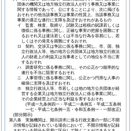
団体の機関又は地方独立行政法人が行う事務又は事業に
関する情報であって、公にすることにより、次に掲げる
おそれその他当該事務又は事業の性質上、当該事務又は
事業の適正な遂行に支障を及ぼすおそれがあるもの
イ
監査、検査、取締り、試験又は租税の賦課若しくは
徴収に係る事務に関し、正確な事実の把握を困難にす
るおそれ又は違法若しくは不当な行為を容易にし、若
しくはその発見を困難にするおそれ
ロ
契約、交渉又は争訟に係る事務に関し、市、国、独
立行政法人等、他の地方公共団体又は地方独立行政法
人の財産上の利益又は当事者としての地位を不当に害
するおそれ
ハ
調査研究に係る事務に関し、その公正かつ能率的な
遂行を不当に阻害するおそれ
ニ
人事管理に係る事務に関し、公正かつ円滑な人事の
確保に支障を及ぼすおそれ
ホ
独立行政法人等、市若しくは他の地方公共団体が経
営する企業又は地方独立行政法人に係る事業に関し、
その企業経営上の正当な利益を害するおそれ
(平成一九条例四一・平成二一条例五・平成二五条例
一七・平成二七条例一五・令和五条例一・一部改正)
(部分開示)
第八条
実施機関は、開示請求に係る行政文書の一部に不開
示情報が記録されている場合において、不開示情報が記録
されている部分を容易に区分して除くことができるとき