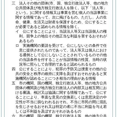
三
法人その他の団体
(市、国、独立行政法人等、他の地方
公共団体及び地方独立行政法人を除く。以下「法人等」
という。)
に関する情報又は事業を営む個人の当該事業に
関する情報であって、次に掲げるもの。
ただし、人の生
命、健康、生活又は財産を保護するため、公にすること
が必要であると認められる情報を除く。
イ
公にすることにより、当該法人等又は当該個人の権
利、競争上の地位その他正当な利益を害するおそれが
あるもの
ロ
実施機関の要請を受けて、公にしないとの条件で任
意に提供されたものであって、法人等又は個人におけ
る通例として公にしないこととされているものその他
の当該条件を付することが当該情報の性質、当時の状
況等に照らして合理的であると認められるもの
四
公にすることにより、犯罪の予防又は捜査その他の公
共の安全と秩序の維持に支障を及ぼすおそれがあると実
施機関が認めることにつき相当の理由がある情報
五
市の機関、国の機関、独立行政法人等、他の地方公共
団体の機関及び地方独立行政法人の内部又は相互間にお
ける審議、検討又は協議に関する情報であって、公にす
ることにより、率直な意見の交換若しくは意思決定の中
立性が不当に損なわれるおそれ、不当に市民の間に混乱
を生じさせるおそれ又は特定の者に不当に利益を与え若
しくは不利益を及ぼすおそれがあるもの
六
市の機関、国の機関、独立行政法人等、他の地方公共