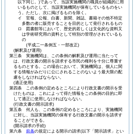
以下同じ。)
であって、当該実施機関の職員が組織的に用
いるものとして、当該実施機関が保有しているものをい
う。
ただし、次に掲げるものを除く。
イ
官報、公報、白書、新聞、雑誌、書籍その他不特定
多数の者に販売することを目的として発行されるもの
ロ
図書館等において、歴史的若しくは文化的な資料又
は学術研究用の資料として特別の管理がされているも
の
(平成二一条例五・一部改正)
(解釈及び運用)
第三条
実施機関は、この条例の解釈及び運用に当たって
は、行政文書の開示を請求する市民の権利を十分に尊重す
るものとする。
この場合において、実施機関は、個人に関
する情報がみだりに公にされることのないよう最大限の配
慮をしなければならない。
(適正使用)
第四条
この条例の定めるところにより行政文書の開示を受
けたものは、これによって得た情報をこの条例の目的に即
して適正に使用しなければならない。
(行政文書の開示請求)
第五条
何人も、この条例の定めるところにより、実施機関
に対し、当該実施機関の保有する行政文書の開示を請求す
ることができる。
(開示請求の手続)
第六条
前条
の規定による開示の請求
(以下「開示請求」とい