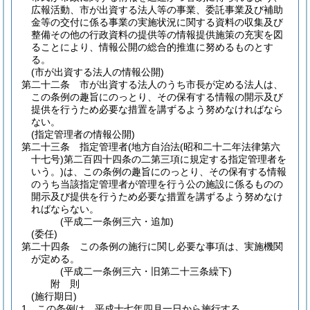
広報活動、市が出資する法人等の事業、委託事業及び補助
金等の交付に係る事業の実施状況に関する資料の収集及び
整備その他の行政資料の提供等の情報提供施策の充実を図
ることにより、情報公開の総合的推進に努めるものとす
る。
(市が出資する法人の情報公開)
第二十二条
市が出資する法人のうち市長が定める法人は、
この条例の趣旨にのっとり、その保有する情報の開示及び
提供を行うため必要な措置を講ずるよう努めなければなら
ない。
(指定管理者の情報公開)
第二十三条
指定管理者
(地方自治法
(昭和二十二年法律第六
十七号)
第二百四十四条の二第三項に規定する指定管理者を
いう。)
は、この条例の趣旨にのっとり、その保有する情報
のうち当該指定管理者が管理を行う公の施設に係るものの
開示及び提供を行うため必要な措置を講ずるよう努めなけ
ればならない。
(平成二一条例三六・追加)
(委任)
第二十四条
この条例の施行に関し必要な事項は、実施機関
が定める。
(平成二一条例三六・旧第二十三条繰下)
附
則
(施行期日)
1
この条例は、平成十七年四月一日から施行する。