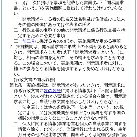
う。)
は、次に掲げる事項を記載した書面
(以下「開示請求
書」という。)
を実施機関に提出して行わなければならな
い。
一
開示請求をする者の氏名又は名称及び住所並びに法人
その他の団体にあっては代表者の氏名
二
行政文書の名称その他の開示請求に係る行政文書を特
定するために必要な事項
三
前二号
に掲げるもののほか、実施機関が定める事項
2
実施機関は、開示請求書に形式上の不備があると認めると
きは、開示請求をした者
(以下「開示請求者」という。)
に
対し、相当の期間を定めて、その補正を求めることができ
る。
この場合において、実施機関は、開示請求者に対し、
補正の参考となる情報を提供するよう努めなければならな
い。
(行政文書の開示義務)
第七条
実施機関は、開示請求があったときは、開示請求に
係る行政文書に
次の各号
に掲げる情報
(以下「不開示情報」
という。)
のいずれかが記録されている場合を除き、開示請
求者に対し、当該行政文書を開示しなければならない。
一
法令若しくは他の条例
(以下「法令等」という。)
の規
定により、又は実施機関が法律上従う義務を有する国の
機関の指示により公にすることができない情報
二
個人に関する情報
(事業を営む個人の当該事業に関する
情報を除く。)
であって、当該情報に含まれる氏名、生年
月日その他の記述等
(文書、図画若しくは電磁的記録に記