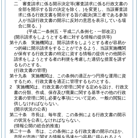
二
審査請求に係る開示決定等
(審査請求に係る行政文書の
全部を開示する旨の決定を除く。)
を変更し、当該審査請
求に係る行政文書を開示する旨の裁決
(第三者である参加
人が当該行政文書の開示に反対の意思を表示している場
合に限る。)
(平成二一条例五・平成二八条例七・一部改正)
(開示請求をしようとする者に対する情報の提供等)
第十八条
実施機関は、開示請求をしようとする者が容易か
つ的確に開示請求をすることができるよう、当該実施機関
が保有する行政文書の特定に資する情報の提供その他開示
請求をしようとする者の利便を考慮した適切な措置を講ず
るものとする。
(行政文書の管理)
第十九条
実施機関は、この条例の適正かつ円滑な運用に資
するため、行政文書を適正に管理するものとする。
2
実施機関は、行政文書の管理に関する定めを設け、行政文
書の分類、作成、保存及び廃棄に関する基準その他の行政
文書の管理に関し必要な事項について定め、一般の閲覧に
供しなければならない。
(開示状況の公表)
第二十条
市長は、毎年度、この条例による行政文書の開示
の状況を公表しなければならない。
(情報公開の総合的推進)
第二十一条
市は、この条例による行政文書の開示のほか、
市民が市政に関する情報を迅速かつ容易に得られるよう、