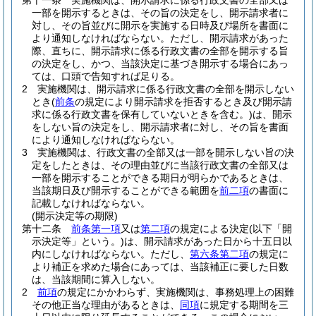
第十一条
実施機関は、開示請求に係る行政文書の全部又は
一部を開示するときは、その旨の決定をし、開示請求者に
対し、その旨並びに開示を実施する日時及び場所を書面に
より通知しなければならない。
ただし、開示請求があった
際、直ちに、開示請求に係る行政文書の全部を開示する旨
の決定をし、かつ、当該決定に基づき開示する場合にあっ
ては、口頭で告知すれば足りる。
2
実施機関は、開示請求に係る行政文書の全部を開示しない
とき
(
前条
の規定により開示請求を拒否するとき及び開示請
求に係る行政文書を保有していないときを含む。)
は、開示
をしない旨の決定をし、開示請求者に対し、その旨を書面
により通知しなければならない。
3
実施機関は、行政文書の全部又は一部を開示しない旨の決
定をしたときは、その理由並びに当該行政文書の全部又は
一部を開示することができる期日が明らかであるときは、
当該期日及び開示することができる範囲を
前二項
の書面に
記載しなければならない。
(開示決定等の期限)
第十二条
前条第一項
又は
第二項
の規定による決定
(以下「開
示決定等」という。)
は、開示請求があった日から十五日以
内にしなければならない。
ただし、
第六条第二項
の規定に
より補正を求めた場合にあっては、当該補正に要した日数
は、当該期間に算入しない。
2
前項
の規定にかかわらず、実施機関は、事務処理上の困難
その他正当な理由があるときは、
同項
に規定する期間を三