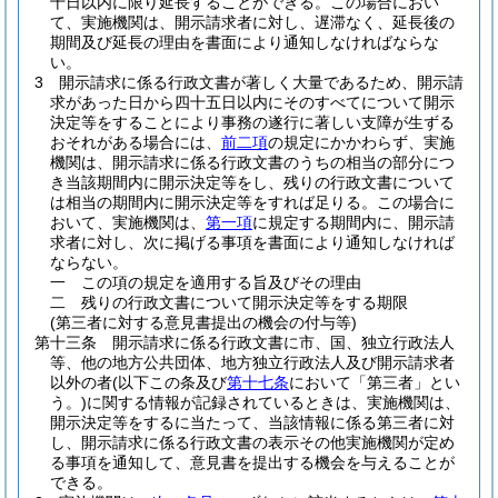
十日以内に限り延長することができる。
この場合におい
て、実施機関は、開示請求者に対し、遅滞なく、延長後の
期間及び延長の理由を書面により通知しなければならな
い。
3
開示請求に係る行政文書が著しく大量であるため、開示請
求があった日から四十五日以内にそのすべてについて開示
決定等をすることにより事務の遂行に著しい支障が生ずる
おそれがある場合には、
前二項
の規定にかかわらず、実施
機関は、開示請求に係る行政文書のうちの相当の部分につ
き当該期間内に開示決定等をし、残りの行政文書について
は相当の期間内に開示決定等をすれば足りる。
この場合に
おいて、実施機関は、
第一項
に規定する期間内に、開示請
求者に対し、次に掲げる事項を書面により通知しなければ
ならない。
一
この項の規定を適用する旨及びその理由
二
残りの行政文書について開示決定等をする期限
(第三者に対する意見書提出の機会の付与等)
第十三条
開示請求に係る行政文書に市、国、独立行政法人
等、他の地方公共団体、地方独立行政法人及び開示請求者
以外の者
(以下この条及び
第十七条
において「第三者」とい
う。)
に関する情報が記録されているときは、実施機関は、
開示決定等をするに当たって、当該情報に係る第三者に対
し、開示請求に係る行政文書の表示その他実施機関が定め
る事項を通知して、意見書を提出する機会を与えることが
できる。