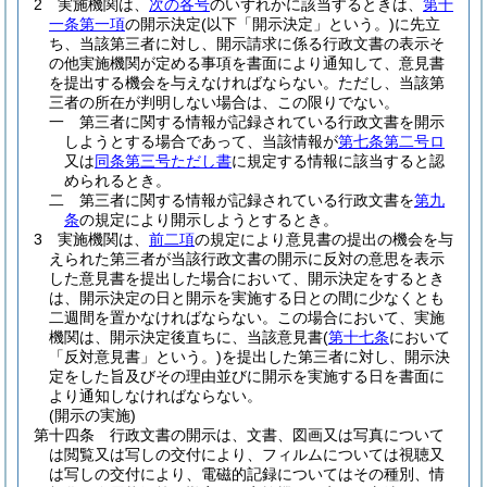
2
実施機関は、
次の各号
のいずれかに該当するときは、
第十
一条第一項
の開示決定
(以下「開示決定」という。)
に先立
ち、当該第三者に対し、開示請求に係る行政文書の表示そ
の他実施機関が定める事項を書面により通知して、意見書
を提出する機会を与えなければならない。
ただし、当該第
三者の所在が判明しない場合は、この限りでない。
一
第三者に関する情報が記録されている行政文書を開示
しようとする場合であって、当該情報が
第七条第二号ロ
又は
同条第三号ただし書
に規定する情報に該当すると認
められるとき。
二
第三者に関する情報が記録されている行政文書を
第九
条
の規定により開示しようとするとき。
3
実施機関は、
前二項
の規定により意見書の提出の機会を与
えられた第三者が当該行政文書の開示に反対の意思を表示
した意見書を提出した場合において、開示決定をするとき
は、開示決定の日と開示を実施する日との間に少なくとも
二週間を置かなければならない。
この場合において、実施
機関は、開示決定後直ちに、当該意見書
(
第十七条
において
「反対意見書」という。)
を提出した第三者に対し、開示決
定をした旨及びその理由並びに開示を実施する日を書面に
より通知しなければならない。
(開示の実施)
第十四条
行政文書の開示は、文書、図画又は写真について
は閲覧又は写しの交付により、フィルムについては視聴又
は写しの交付により、電磁的記録についてはその種別、情