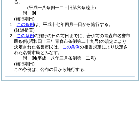
る。
(平成一八条例一二・旧第六条繰上)
附
則
(施行期日)
1
この条例
は、平成十七年四月一日から施行する。
(経過措置)
2
この条例
の施行の日の前日までに、合併前の青森市名誉市
民条例
(昭和四十三年青森市条例第二十九号)
の規定により
決定された名誉市民は、
この条例
の相当規定により決定さ
れた名誉市民とみなす。
附
則
(平成一八年三月
条例第一二号)
(施行期日)
この条例は、公布の日から施行する。