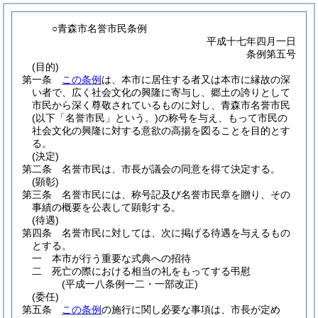
○青森市名誉市民条例
平成十七年四月一日
条例第五号
(目的)
第一条
この条例
は、本市に居住する者又は本市に縁故の深
い者で、広く社会文化の興隆に寄与し、郷土の誇りとして
市民から深く尊敬されているものに対し、青森市名誉市民
(以下「名誉市民」という。)
の称号を与え、もって市民の
社会文化の興隆に対する意欲の高揚を図ることを目的とす
る。
(決定)
第二条
名誉市民は、市長が議会の同意を得て決定する。
(顕彰)
第三条
名誉市民には、称号記及び名誉市民章を贈り、その
事績の概要を公表して顕彰する。
(待遇)
第四条
名誉市民に対しては、次に掲げる待遇を与えるもの
とする。
一
本市が行う重要な式典への招待
二
死亡の際における相当の礼をもってする弔慰
(平成一八条例一二・一部改正)
(委任)
第五条
この条例
の施行に関し必要な事項は、市長が定め