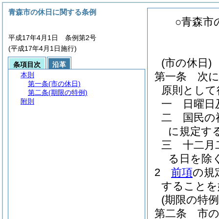
青森市の休日に関する条例
○青森市
平成17年4月1日 条例第2号
(平成17年4月1日施行)
(市の休日)
条項目次
沿革
第一条
次
本則
第一条
(市の休日)
原則として
第二条
(期限の特例)
附則
一
日曜日
二
国民の
に規定す
三
十二月
る日を除く
2
前項
の規
することを
(期限の特例
第二条
市