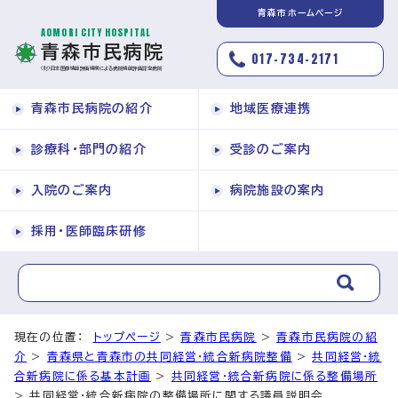
青森市ホームページ
AOMORI CITY HOSPITAL
青森市民病院
017-734-2171
（財）日本医療機能評価機構による病院機能評価認定病院
青森市民病院の紹介
地域医療連携
診療科・部門の紹介
受診のご案内
入院のご案内
病院施設の案内
採用・医師臨床研修
現在の位置：
トップページ
>
青森市民病院
>
青森市民病院の紹
介
>
青森県と青森市の共同経営・統合新病院整備
>
共同経営・統
合新病院に係る基本計画
>
共同経営・統合新病院に係る整備場所
> 共同経営・統合新病院の整備場所に関する議員説明会