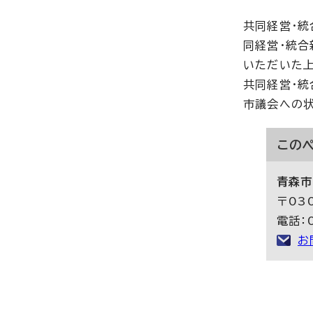
共同経営・
同経営・統合
いただいた上
共同経営・統
市議会への状
この
青森市
〒03
電話：
お