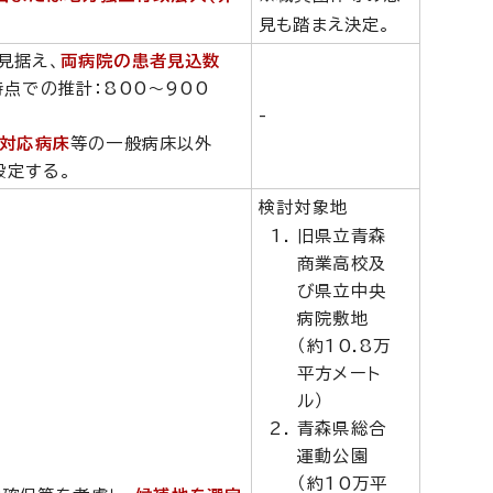
見も踏まえ決定。
見据え、
両病院の患者見込数
時点での推計：800～900
-
者対応病床
等の一般病床以外
設定する。
検討対象地
旧県立青森
商業高校及
び県立中央
病院敷地
（約10.8万
平方メート
ル）
青森県総合
運動公園
（約10万平