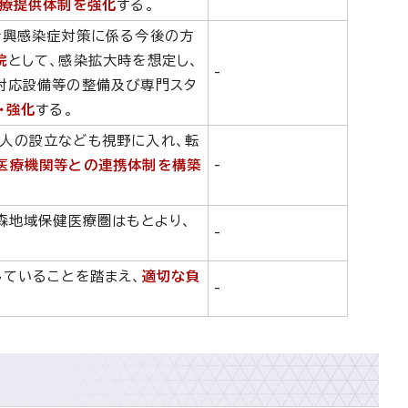
療提供体制を強化
する。
新興感染症対策に係る今後の方
院
として、感染拡大時を想定し、
-
対応設備等の整備及び専門スタ
・強化
する。
人の設立なども視野に入れ、転
医療機関等との連携体制を構築
-
森地域保健医療圏はもとより、
-
していることを踏まえ、
適切な負
-