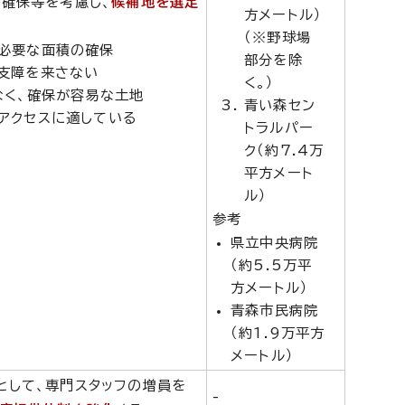
確保等を考慮し、
候補地を選定
方メートル）
（※野球場
必要な面積の確保
部分を除
支障を来さない
く。）
なく、確保が容易な土地
青い森セン
アクセスに適している
トラルパー
ク（約7.4万
平方メート
ル）
参考
県立中央病院
（約5.5万平
方メートル）
青森市民病院
（約1.9万平方
メートル）
として、専門スタッフの増員を
-