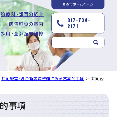
青森市ホームページ
診療科・部門の紹介
017-734-
病院施設の案内
2171
採用・医師臨床研修
>
共同経営・統合新病院整備に係る基本的事項
> 共同経
本的事項