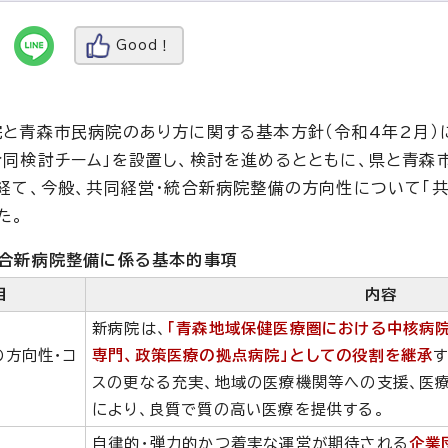
Good！
と青森市民病院のあり方に関する基本方針（令和4年2月）
同検討チーム」を設置し、検討を進めるとともに、県と青森
経て、今般、共同経営・統合新病院整備の方向性について「
た。
統合新病院整備に係る基本的事項
目
内容
新病院は、
「青森地域保健医療圏における中核病院
の方向性・コ
専門、政策医療の拠点病院」としての役割を継承
スの更なる充実、地域の医療機関等への支援、医
により、良質で質の高い医療を提供する。
自律的・弾力的かつ着実な運営が期待される
企業