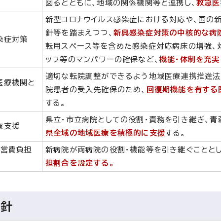
図るとともに、地域の関係機関等と連携し、
救急医
新型コロナウイルス感染症における対応や、国の
針等を踏まえつつ、
新興感染症対策の中核的な病
感染症対策
転用スペース等を含めた感染症対応病床の増強、
ッフ等のマンパワーの確保など、
機能・体制を充実
適切な転院調整ができるよう地域医療連携推進法
の医療機関と
院患者の受入先確保のため、
回復期機能を有する
する。
県立・市立病院としての役割・責務を引き継ぎ、青
医療支援
県全域の地域医療を積極的に支援
する。
運営費負担
新病院が両病院の役割・機能等を引き継ぐことと
担割合を設定する。
方針